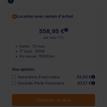
Location avec option d'achat
En savoir plus
558,95 €
par mois TTC
Durée : 72 mois
er
1
loyer : 5100€
Km annuel : 10000 km
Vos options
En sav
Assurance Emprunteur
33,50 €
En sav
Garantie Perte Financière
47,57 €
Demander un devis