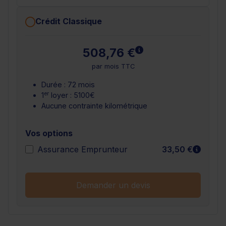
Crédit Classique
En savoir plus
508,76 €
par mois TTC
Durée : 72 mois
er
1
loyer : 5100€
Aucune contrainte kilométrique
Vos options
En sav
Assurance Emprunteur
33,50 €
Demander un devis