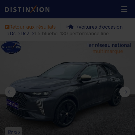
Distinxion
M
Retour aux résultats
Voitures d’occasion
Ds
Ds7
1.5 bluehdi 130 performance line
1
/20