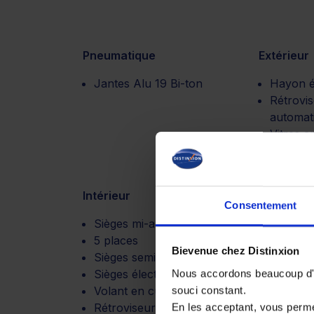
Pneumatique
Extérieur
Jantes Alu 19 Bi-ton
Hayon é
Rétrovis
automat
Vitres a
Barres d
Intérieur
Motorisat
Consentement
Sièges mi-alcantara
Boite de
5 places
automat
Bievenue chez Distinxion
Sièges semi cuir
Sièges électriques
Nous accordons beaucoup d'im
Volant en cuir multifonction
souci constant.
Rétroviseur intérieur
En les acceptant, vous perm