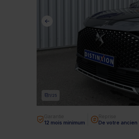
1
/25
Garantie
Reprise
12 mois minimum
De votre ancien 