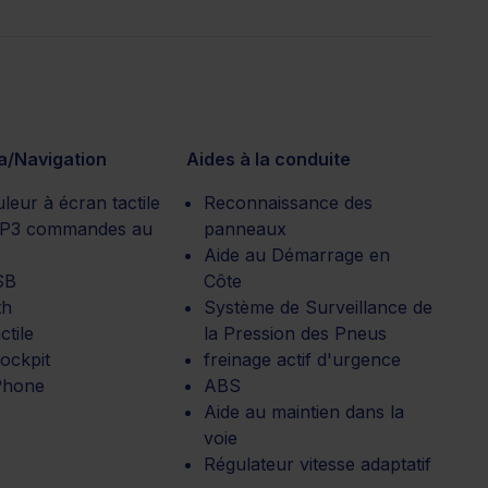
a/Navigation
Aides à la conduite
eur à écran tactile
Reconnaissance des
MP3 commandes au
panneaux
Aide au Démarrage en
SB
Côte
th
Système de Surveillance de
ctile
la Pression des Pneus
cockpit
freinage actif d'urgence
Phone
ABS
Aide au maintien dans la
voie
Régulateur vitesse adaptatif