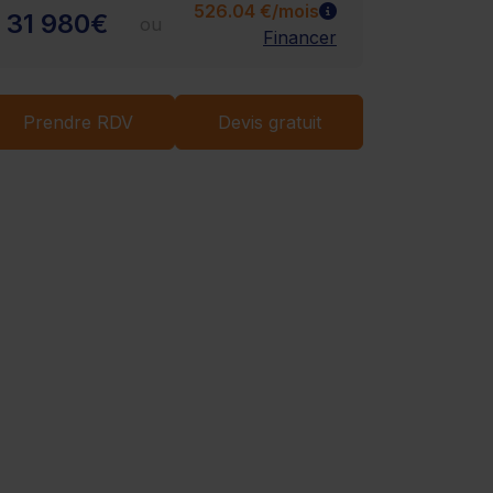
526.04 €/mois
31 980€
ou
Financer
Chargement...
Prendre RDV
Devis gratuit