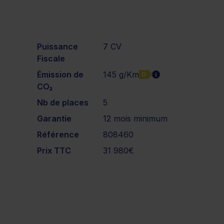
Puissance
7 CV
Fiscale
Émission de
145 g/Km
D
CO₂
Nb de places
5
Garantie
12 mois minimum
Référence
808460
Prix TTC
31 980€