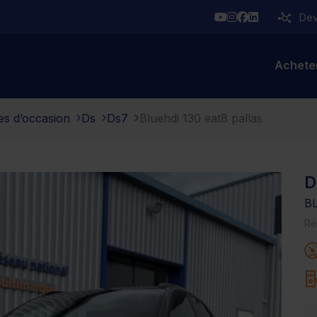
YouTube
Instagram
Facebook
Linkedin
Deve
Achete
es d’occasion
Ds
Ds7
Bluehdi 130 eat8 pallas
D
B
Ré