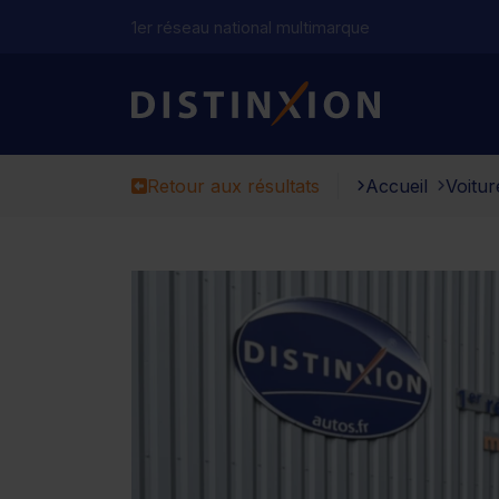
1er réseau national multimarque
Distinxion
Retour aux résultats
Accueil
Voitur