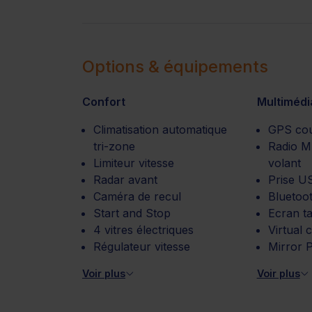
Options & équipements
Confort
Multimédi
Climatisation automatique
GPS coul
tri-zone
Radio 
Limiteur vitesse
volant
Radar avant
Prise U
Caméra de recul
Bluetoo
Start and Stop
Ecran ta
4 vitres électriques
Virtual 
Régulateur vitesse
Mirror 
Voir plus
Voir plus