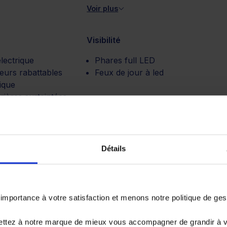
Voir plus
Visibilité
lectrique
Phares full LED
eurs rabattables
Feux de jour à led
ique
rrières surteintées
e toit
ion
Détails
 vitesse
ique 8 rapports
portance à votre satisfaction et menons notre politique de ge
ettez à notre marque de mieux vous accompagner de grandir à 