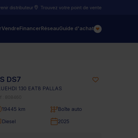
nir distributeur
Trouvez votre point de vente
r
Vendre
Financer
Réseau
Guide d'achat
S DS7
LUEHDI 130 EAT8 PALLAS
f : 808460
19445 km
Boîte auto
Diesel
2025