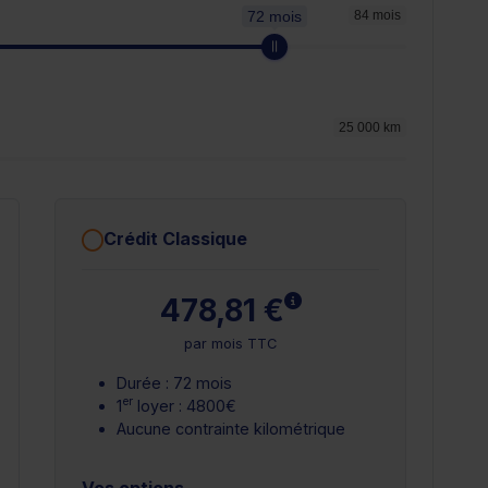
72 mois
84 mois
25 000 km
Crédit Classique
 plus
En savoir plus
478,81 €
par mois TTC
Durée : 72 mois
er
1
loyer : 4800€
Aucune contrainte kilométrique
Vos options