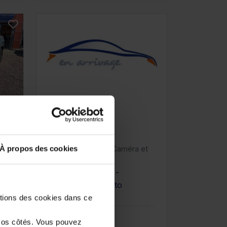
FIAT SCUDO
V
FOURGON
e
À propos des cookies
XL 145 EAT8 avec Caméra et
Mirror Link
9457 km - 2025 -
Diesel - Boîte auto
stions des cookies dans ce
25 980€
vos côtés. Vous pouvez