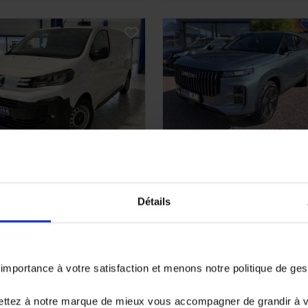
EUGEOT EXPERT
JAECOO J7
1.5 SHS-P - 279 Select PHE
OURGON
10 km - 2026 - Essenc
Détails
5 900? HT) FGN M BLUEHDI
Hybride - Boîte auto
0 S&S EAT8
 km - 2024 - Diesel -
îte auto
portance à votre satisfaction et menons notre politique de ge
0 990€
32 980€
ettez à notre marque de mieux vous accompagner de grandir à 