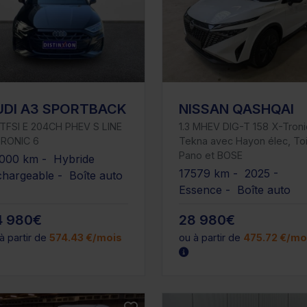
UDI A3 SPORTBACK
NISSAN QASHQAI
 TFSI E 204CH PHEV S LINE
1.3 MHEV DIG-T 158 X-Troni
TRONIC 6
Tekna avec Hayon élec, Toi
Pano et BOSE
000 km - Hybride
17579 km - 2025 -
chargeable - Boîte auto
Essence - Boîte auto
4 980€
28 980€
à partir de
574.43 €/mois
ou à partir de
475.72 €/mo