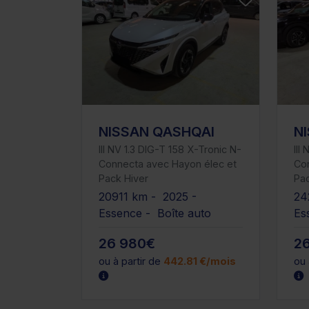
NISSAN QASHQAI
N
III NV 1.3 DIG-T 158 X-Tronic N-
III
Connecta avec Hayon élec et
Co
Pack Hiver
Pac
20911 km - 2025 -
24
Essence - Boîte auto
Es
26 980€
2
ou à partir de
442.81 €/mois
ou 