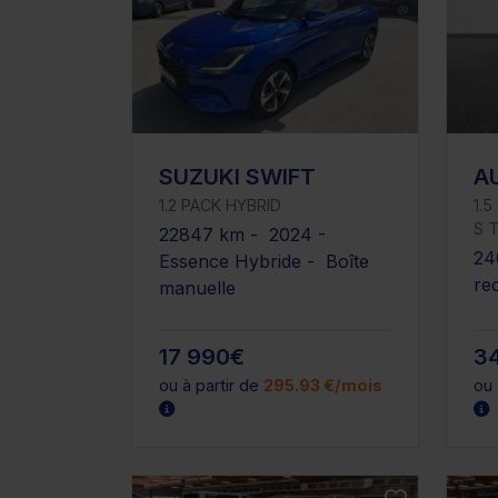
SUZUKI SWIFT
A
1.2 PACK HYBRID
1.5
S 
22847 km - 2024 -
24
Essence Hybride - Boîte
re
manuelle
17 990€
3
ou à partir de
295.93 €/mois
ou 