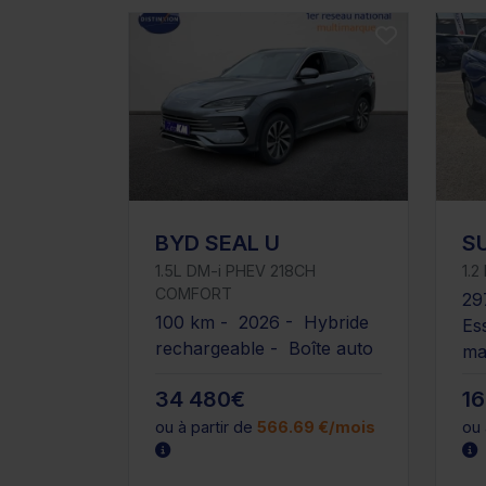
BYD SEAL U
S
1.5L DM-i PHEV 218CH
1.2
COMFORT
29
100 km - 2026 - Hybride
Es
rechargeable - Boîte auto
ma
34 480€
1
ou à partir de
566.69 €/mois
ou 