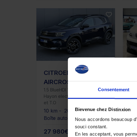
CITROEN C5
P
AIRCROSS
F
Consentement
1.5 BlueHDI 130 EAT8 Max avec
(2
Hayon electrique, Urban Black
18
et T.O
10
Bievenue chez Distinxion
10 km - 2025 - Diesel -
Bo
Boîte auto
Nous accordons beaucoup d'im
souci constant.
27 980€
3
En les acceptant, vous perm