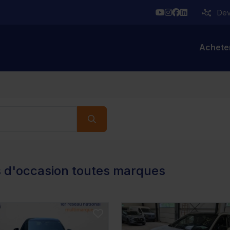
YouTube
Instagram
Facebook
Linkedin
Deve
Achete
s d'occasion toutes marques