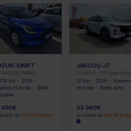
UZUKI SWIFT
JAECOO J7
 PRIVILEGE HYBRID
1.5 SHS-P - 279 Select PHE
710 km - 2025 -
10 km - 2026 - Essenc
sence Hybride - Boîte
Hybride - Boîte auto
nuelle
6 490€
33 980€
à partir de
270.76 €/mois
ou à partir de
558.95 €/mo