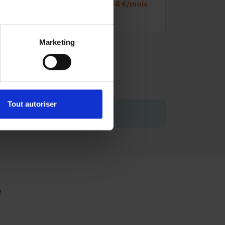
is
ou à partir de
427.34 €/mois
Marketing
Tout autoriser
de vous engager.
e