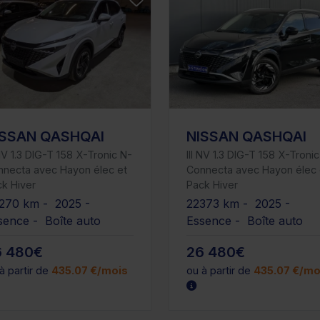
ISSAN QASHQAI
NISSAN QASHQAI
 NV 1.3 DIG-T 158 X-Tronic N-
III NV 1.3 DIG-T 158 X-Troni
nnecta avec Hayon élec et
Connecta avec Hayon élec 
k Hiver
Pack Hiver
270 km - 2025 -
22373 km - 2025 -
sence - Boîte auto
Essence - Boîte auto
6 480€
26 480€
à partir de
435.07 €/mois
ou à partir de
435.07 €/mo