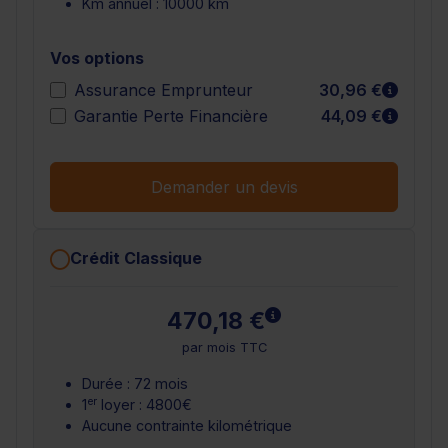
Km annuel : 10000 km
Vos options
En sav
Assurance Emprunteur
30,96 €
En sav
Garantie Perte Financière
44,09 €
Demander un devis
Crédit Classique
En savoir plus
470,18 €
par mois TTC
Durée : 72 mois
er
1
loyer : 4800€
Aucune contrainte kilométrique