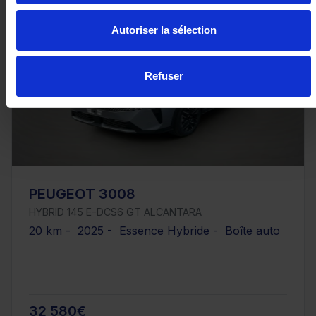
Autoriser la sélection
Refuser
PEUGEOT 3008
HYBRID 145 E-DCS6 GT ALCANTARA
20 km - 2025 - Essence Hybride - Boîte auto
32 580€