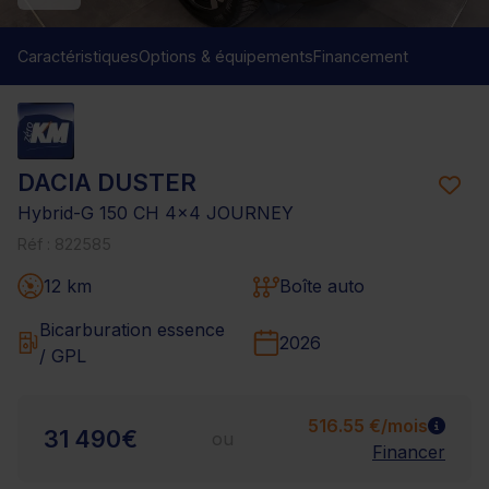
Caractéristiques
Options & équipements
Financement
DACIA DUSTER
Hybrid-G 150 CH 4x4 JOURNEY
Réf : 822585
12 km
Boîte auto
Bicarburation essence
2026
/ GPL
516.55 €/mois
31 490€
ou
Financer