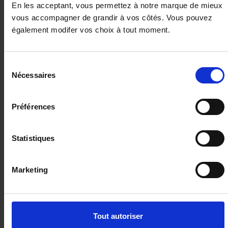
En les acceptant, vous permettez à notre marque de mieux
vous accompagner de grandir à vos côtés. Vous pouvez
également modifer vos choix à tout moment.
Sélection
Nécessaires
du
DACIA DUSTER
consentement
1.0 ECO-G 100 EXTREME+PACK TECHNO+PACK
CITY+PACK COLD
Préférences
8 km - 2025 - Bicarburation essence / GPL -
Boîte manuelle
Statistiques
Marketing
23 990€
ou à partir de
394.63 €/mois
Tout autoriser