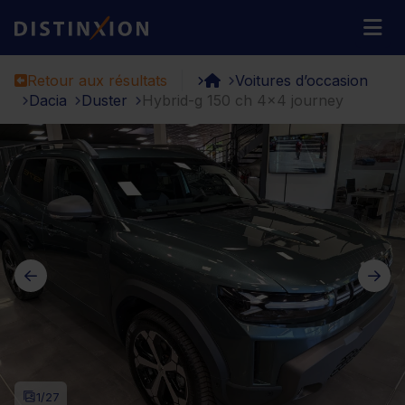
Distinxion
M
Retour aux résultats
Voitures d’occasion
Dacia
Duster
Hybrid-g 150 ch 4x4 journey
1
/27