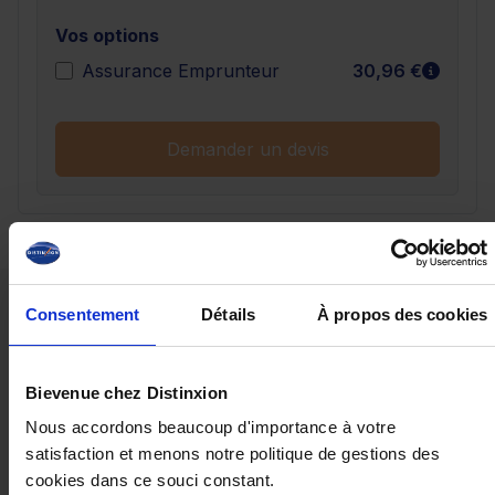
Vos options
En sav
Assurance Emprunteur
30,96 €
Demander un devis
Ces véhicules pourraient vous
Consentement
Détails
À propos des cookies
intéresser
Bievenue chez Distinxion
Nous accordons beaucoup d'importance à votre
satisfaction et menons notre politique de gestions des
cookies dans ce souci constant.