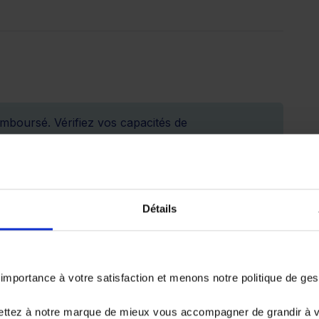
emboursé. Vérifiez vos capacités de
er.
Détails
25 487.45 €
portance à votre satisfaction et menons notre politique de ge
72 mois
84 mois
ettez à notre marque de mieux vous accompagner de grandir à 