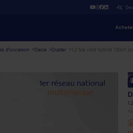
YouTube
Instagram
Facebook
Linkedin
Deve
Achete
es d’occasion
Dacia
Duster
1.2 tce mild hybrid 130ch j
D
1.
Ré