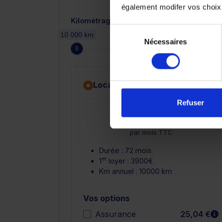
également modifer vos choix
Kilométrage annuel
Sélection
10 000 km
Nécessaires
du
consentement
Location avec option d'achat
Refuser
En savoir 
417,84 €
par mois TTC
Durée : 72 mois
er
1
loyer : 3900€
Km annuel : 10000 km
Vos options
E
Assurance
25,04 €