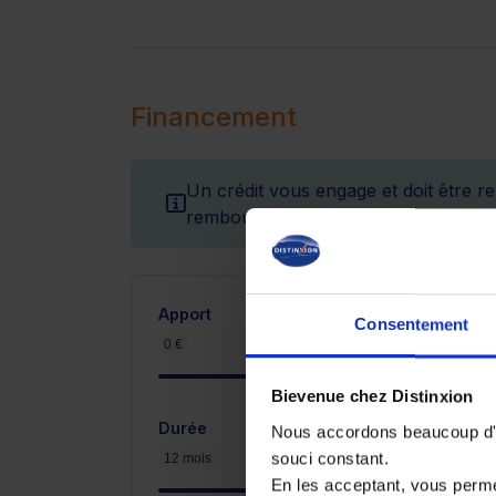
Financement
Un crédit vous engage et doit être r
remboursement avant de vous engag
Apport
Consentement
0 €
3 900 €
Bievenue chez Distinxion
Durée
Nous accordons beaucoup d'im
souci constant.
12 mois
En les acceptant, vous perm