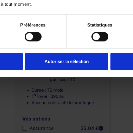
 à tout moment.
25 000 km
Préférences
Statistiques
Crédit Classique
Autoriser la sélection
plus
En savoir plus
380,34 €
par mois TTC
Durée : 72 mois
er
1
loyer : 3900€
Aucune contrainte kilométrique
Vos options
n savoir plus
En savoir plu
Assurance
25,04 €