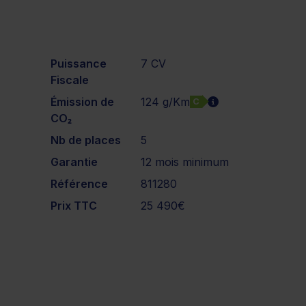
Puissance
7 CV
Fiscale
Émission de
124 g/Km
C
CO₂
Nb de places
5
Garantie
12 mois minimum
Référence
811280
Prix TTC
25 490€