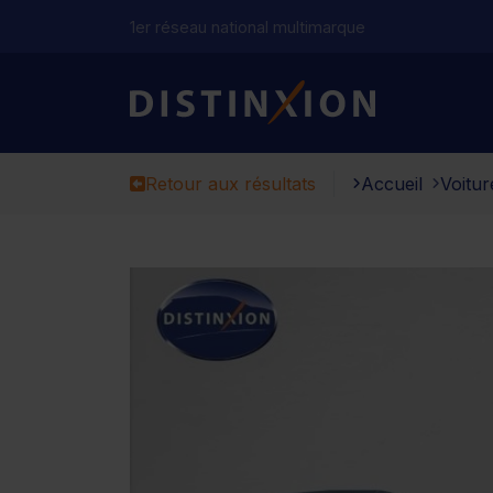
1er réseau national multimarque
Distinxion
Retour aux résultats
Accueil
Voitur