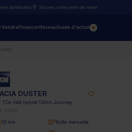
nir distributeur
Trouvez votre point de vente
r
Vendre
Financer
Réseau
Guide d'achat
ourney
ACIA DUSTER
2 TCe mild hybrid 130ch Journey
f : 811280
10 km
Boîte manuelle