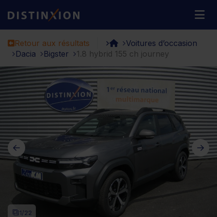
Distinxion
M
Retour aux résultats
Voitures d’occasion
Dacia
Bigster
1.8 hybrid 155 ch journey
1
/22