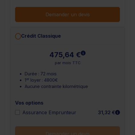
Demander un devis
Crédit Classique
En savoir plus
475,64 €
par mois TTC
Durée : 72 mois
er
1
loyer : 4800€
Aucune contrainte kilométrique
Vos options
En sav
Assurance Emprunteur
31,32 €
Demander un devis