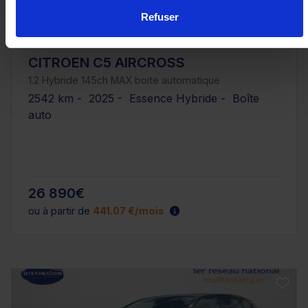
Refuser
CITROEN C5 AIRCROSS
1.2 Hybride 145ch MAX boite automatique
2542 km - 2025 - Essence Hybride - Boîte
auto
26 890€
ou à partir de
441.07 €/mois