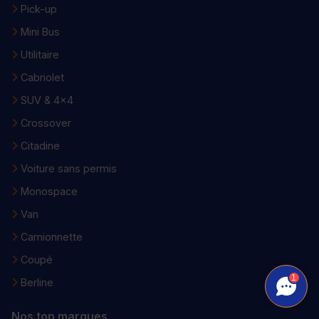
Pick-up
Mini Bus
Utilitaire
Cabriolet
SUV & 4x4
Crossover
Citadine
Voiture sans permis
Monospace
Van
Camionnette
Coupé
1
Berline
Nos top marques