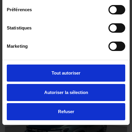
Préférences
FORD RANGER
Statistiques
205 BVA10 E-4WD TREMOR COVER 4PL
20 km - 2025 - Diesel - Boîte auto
Marketing
56 080€
Tout autoriser
ou à partir de
920.86 €/mois
Autoriser la sélection
Refuser