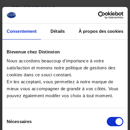
PEUGEOT 5008
HYBRID 145 E-DCS6 ALLURE PLUS
20 km - 2026 - Essence Hybride - Boîte auto
Consentement
Détails
À propos des cookies
Bievenue chez Distinxion
32 080€
Nous accordons beaucoup d'importance à votre
ou à partir de
526.03 €/mois
satisfaction et menons notre politique de gestions des
cookies dans ce souci constant.
En les acceptant, vous permettez à notre marque de
mieux vous accompagner de grandir à vos côtés. Vous
pouvez également modifer vos choix à tout moment.
Sélection
Nécessaires
du
consentement