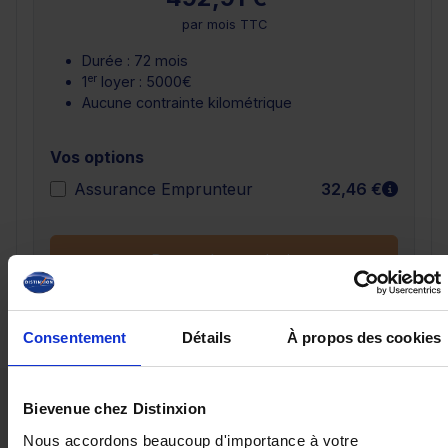
par mois TTC
Durée : 72 mois
er
1
loyer : 5000€
Aucune contrainte kilométrique
Vos options
En sav
Assurance Emprunteur
32,46 €
Demander un devis
Consentement
Détails
À propos des cookies
Ces véhicules pourraient vous
Bievenue chez Distinxion
intéresser
Nous accordons beaucoup d'importance à votre