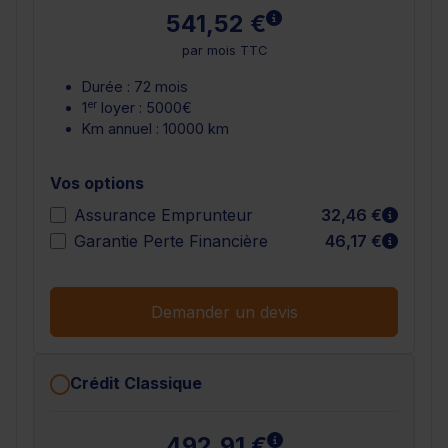
En savoir plus
541,52 €
par mois TTC
Durée : 72 mois
er
1
loyer : 5000€
Km annuel : 10000 km
Vos options
En sav
Assurance Emprunteur
32,46 €
En sav
Garantie Perte Financière
46,17 €
Demander un devis
Crédit Classique
En savoir plus
492,91 €