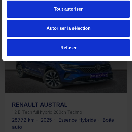
ou à partir de
624.95 €/mois
Tout autoriser
Autoriser la sélection
Refuser
RENAULT AUSTRAL
1.2 E-Tech full hybrid 200ch Techno
28772 km - 2025 - Essence Hybride - Boîte
auto