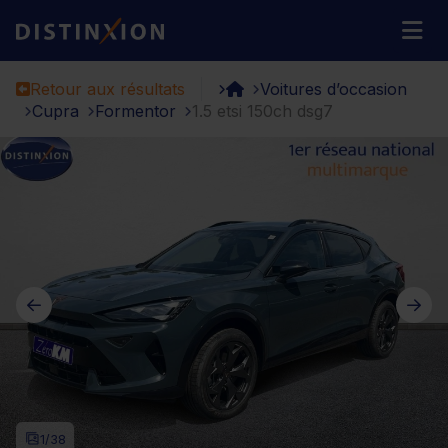
Distinxion
M
Retour aux résultats
Voitures d’occasion
Cupra
Formentor
1.5 etsi 150ch dsg7
1
/38