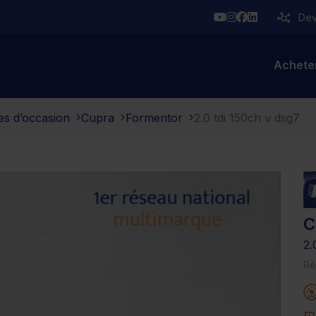
YouTube
Instagram
Facebook
Linkedin
Deve
Achete
es d’occasion
Cupra
Formentor
2.0 tdi 150ch v dsg7
C
2.
Ré