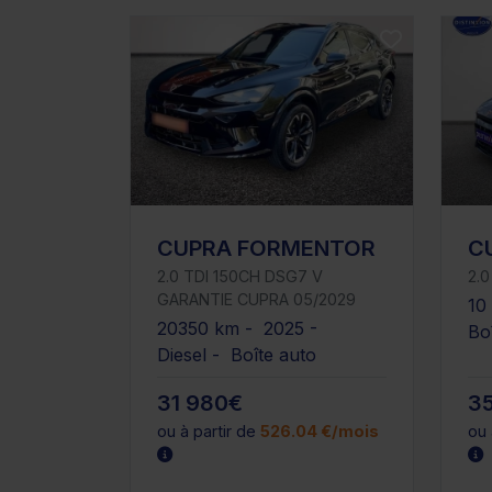
CUPRA FORMENTOR
C
2.0 TDI 150CH DSG7 V
2.0
GARANTIE CUPRA 05/2029
10
20350 km - 2025 -
Bo
Diesel - Boîte auto
31 980€
3
ou à partir de
526.04 €/mois
ou 