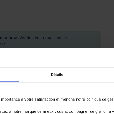
emboursé. Vérifiez vos capacités de
er.
36 766.32 €
Détails
portance à votre satisfaction et menons notre politique de ge
72 mois
84 mois
ettez à notre marque de mieux vous accompagner de grandir à 