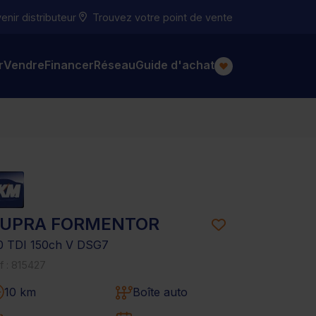
nir distributeur
Trouvez votre point de vente
r
Vendre
Financer
Réseau
Guide d'achat
UPRA FORMENTOR
0 TDI 150ch V DSG7
f : 815427
10 km
Boîte auto