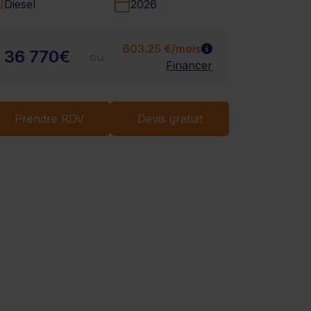
Chargement...
Diesel
2026
603.25 €/mois
36 770€
ou
Financer
Prendre RDV
Devis gratuit