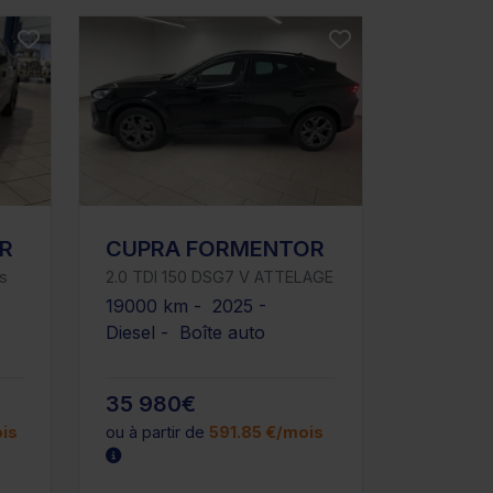
R
CUPRA FORMENTOR
es
2.0 TDI 150 DSG7 V ATTELAGE
19000 km - 2025 -
-
Diesel - Boîte auto
35 980€
is
ou à partir de
591.85 €/mois