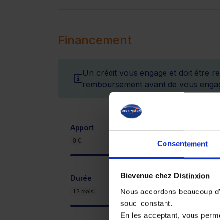
Financement
Un crédit vous engage et doit être r
remboursement avant de vous engag
Apport
0 €
5 600 €
Consentement
Bievenue chez Distinxion
Durée
Nous accordons beaucoup d'im
12 mois
souci constant.
En les acceptant, vous perm