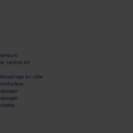
parleurs
ir central AV
 démarrage en côte
conducteur
passager
passager
ctable