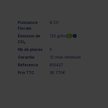
Puissance
8 CV
Fiscale
Émission de
133 g/Km
C
CO₂
Nb de places
5
Garantie
12 mois minimum
Référence
815427
Prix TTC
36 770€