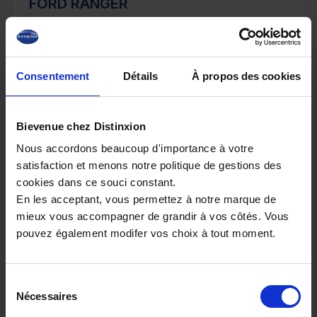
FORD RANGER
205 BVA10 E-4WD TREMOR COVER 4PL
20 km - 2025 - Diesel - Boîte auto
Consentement
Détails
À propos des cookies
56 080€
Bievenue chez Distinxion
ou à partir de
920.86 €/mois
Nous accordons beaucoup d'importance à votre
satisfaction et menons notre politique de gestions des
cookies dans ce souci constant.
En les acceptant, vous permettez à notre marque de
mieux vous accompagner de grandir à vos côtés. Vous
pouvez également modifer vos choix à tout moment.
Sélection
Nécessaires
du
consentement