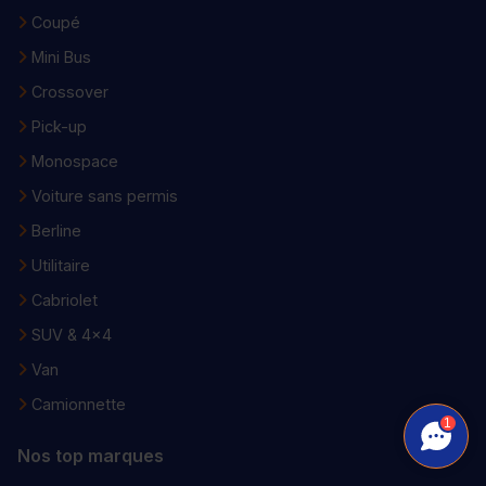
Coupé
Mini Bus
Crossover
Pick-up
Monospace
Voiture sans permis
Berline
Utilitaire
Cabriolet
SUV & 4x4
Van
Camionnette
1
Nos top marques