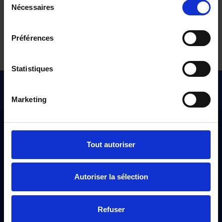
Nécessaires
du
consentement
Tous nos véhicules d’occasion
Préférences
Statistiques
Pour les trajets courts, privilégiez la marche ou le vélo
#SedéplacerMoinsPolluer
Marketing
Distinxion
Tout autoriser
À propos
Autoriser la sélection
Qui sommes-nous ?
Nos engagements
Refuser
Nos points de ventes