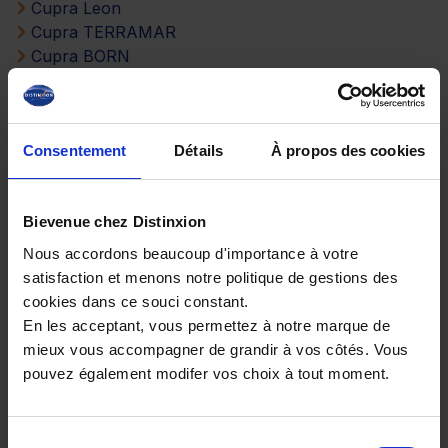
Cupra Leon
Cupra TERRAMAR
Cupra BORN
Comparez les versions selon leur
énergie
Consentement
Détails
À propos des cookies
Cupra ateca Diesel
Cupra ateca Essence
Bievenue chez Distinxion
Cupra ateca Essence Hybride
Nous accordons beaucoup d'importance à votre
Cupra ateca Electrique
satisfaction et menons notre politique de gestions des
Cupra ateca Hybride rechargeable
cookies dans ce souci constant.
En les acceptant, vous permettez à notre marque de
Choisissez parmi d’autres versions
mieux vous accompagner de grandir à vos côtés. Vous
selon la boîte de vitesses
pouvez également modifer vos choix à tout moment.
Cupra ateca à boîte automatique
Cupra ateca à boîte manuelle
Sélection