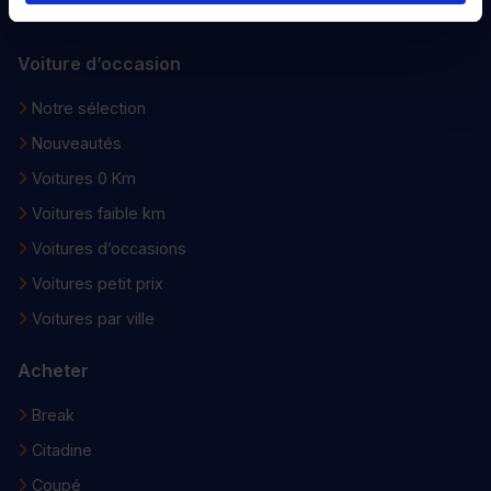
Devenir distributeur
Voiture d’occasion
Notre sélection
Nouveautés
Voitures 0 Km
Voitures faible km
Voitures d’occasions
Voitures petit prix
Voitures par ville
Acheter
Break
Citadine
Coupé