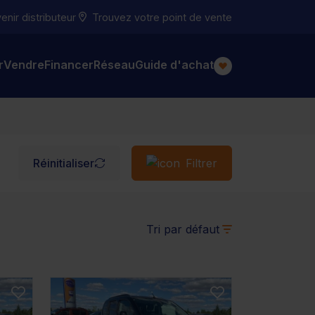
nir distributeur
Trouvez votre point de vente
r
Vendre
Financer
Réseau
Guide d'achat
Réinitialiser
Filtrer
Tri par défaut