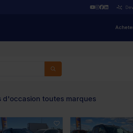
YouTube
Instagram
Facebook
Linkedin
Deve
Achete
s d'occasion toutes marques