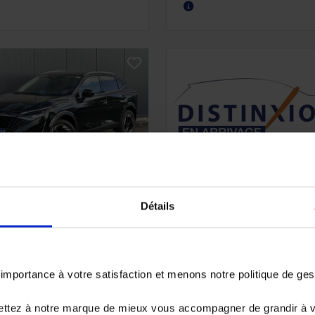
ISSAN QASHQAI
CITROEN C3
Détails
 NV 1.3 DIG-T 158 X-Tronic N-
AIRCROSS
nnecta avec Hayon élec et
HYBRIDE 145 E-DSC6 MAX
k Hiver
16926 km - 2025 -
373 km - 2025 -
Essence Hybride - Boît
portance à votre satisfaction et menons notre politique de ge
sence - Boîte auto
auto
ettez à notre marque de mieux vous accompagner de grandir à 
6 480€