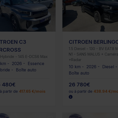
ITROEN C3
CITROEN BERLING
1.5 Diesel - 130 - BV EAT8 M
IRCROSS
N1 - SANS MALUS + Camér
i Hybride - 145 E-DCS6 Max
+Radar
 km - 2026 - Essence
10 km - 2026 - Diesel 
bride - Boîte auto
Boîte auto
5 480€
26 780€
à partir de
417.65 €/mois
ou à partir de
438.94 €/mo