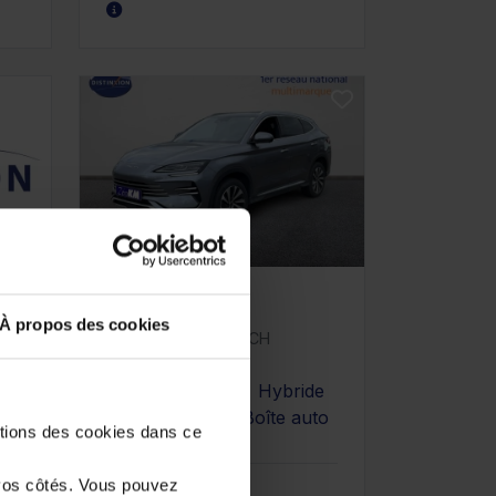
BYD SEAL U
À propos des cookies
1.5L DM-i PHEV 218CH
COMFORT
100 km - 2026 - Hybride
rechargeable - Boîte auto
e
stions des cookies dans ce
vos côtés. Vous pouvez
34 480€