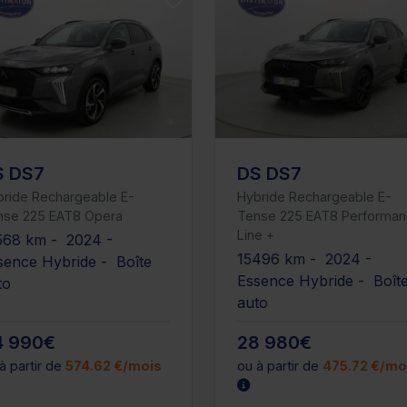
S DS7
DS DS7
bride Rechargeable E-
Hybride Rechargeable E-
nse 225 EAT8 Opera
Tense 225 EAT8 Performa
Line +
568 km - 2024 -
15496 km - 2024 -
sence Hybride - Boîte
Essence Hybride - Boît
to
auto
4 990€
28 980€
à partir de
574.62 €/mois
ou à partir de
475.72 €/mo