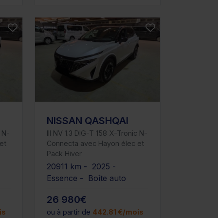
NISSAN QASHQAI
c N-
III NV 1.3 DIG-T 158 X-Tronic N-
et
Connecta avec Hayon élec et
Pack Hiver
20911 km - 2025 -
Essence - Boîte auto
26 980€
is
ou à partir de
442.81 €/mois