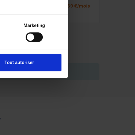
ou à partir de
566.69 €/mois
Marketing
Tout autoriser
de vous engager.
e