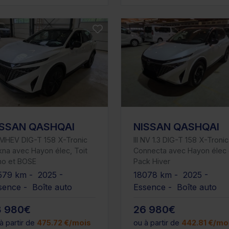
ISSAN QASHQAI
NISSAN QASHQAI
 MHEV DIG-T 158 X-Tronic
III NV 1.3 DIG-T 158 X-Troni
na avec Hayon élec, Toit
Connecta avec Hayon élec 
no et BOSE
Pack Hiver
579 km - 2025 -
18078 km - 2025 -
sence - Boîte auto
Essence - Boîte auto
8 980€
26 980€
à partir de
475.72 €/mois
ou à partir de
442.81 €/mo