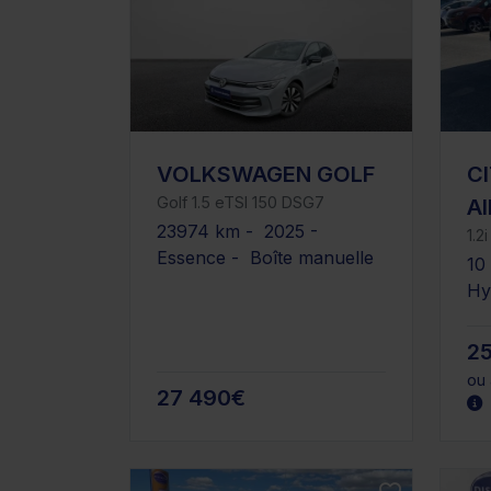
VOLKSWAGEN GOLF
C
Golf 1.5 eTSI 150 DSG7
A
23974 km - 2025 -
1.2
Essence - Boîte manuelle
10
Hy
2
ou 
27 490€