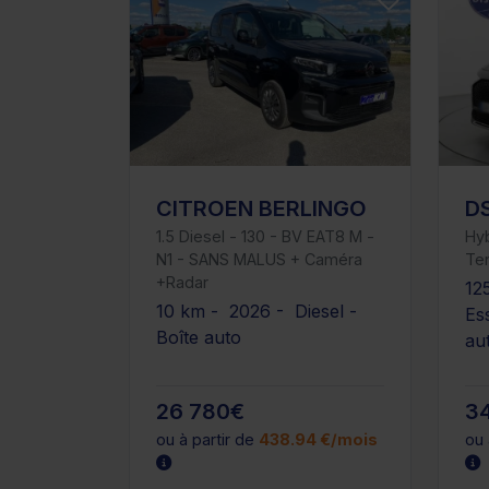
CITROEN BERLINGO
D
1.5 Diesel - 130 - BV EAT8 M -
Hy
N1 - SANS MALUS + Caméra
Te
+Radar
12
10 km - 2026 - Diesel -
Es
Boîte auto
au
26 780€
3
ou à partir de
438.94 €/mois
ou 