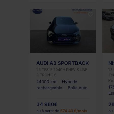
AUDI A3 SPORTBACK
N
1.5 TFSI E 204CH PHEV S LINE
1.3
S TRONIC 6
Tek
Pa
24000 km - Hybride
17
rechargeable - Boîte auto
Es
34 980€
2
ou à partir de
574.43 €/mois
ou 