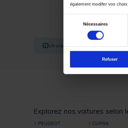
également modifer vos choix
Sélection
Nécessaires
du
consentement
Un crédit vous engage et doit être 
Refuser
Explorez nos voitures selon 
PEUGEOT
CUPRA