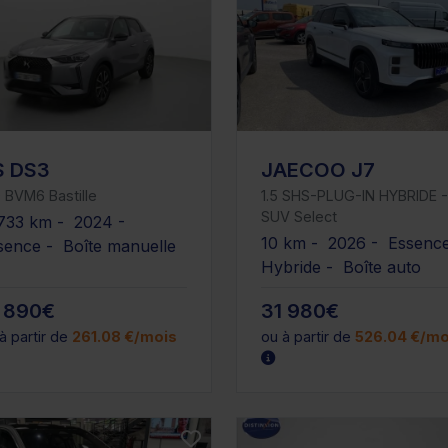
S DS3
JAECOO J7
 BVM6 Bastille
1.5 SHS-PLUG-IN HYBRIDE -
SUV Select
733 km - 2024 -
10 km - 2026 - Essenc
sence - Boîte manuelle
Hybride - Boîte auto
 890€
31 980€
à partir de
261.08 €/mois
ou à partir de
526.04 €/mo