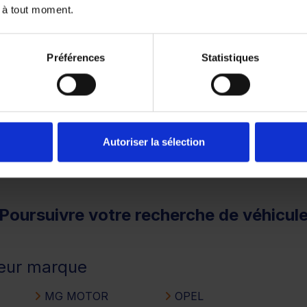
 à tout moment.
1
2
3
Préférences
Statistiques
remboursé. Vérifiez vos capacités de remboursement avant 
Autoriser la sélection
Poursuivre votre recherche de véhicul
leur marque
MG MOTOR
OPEL