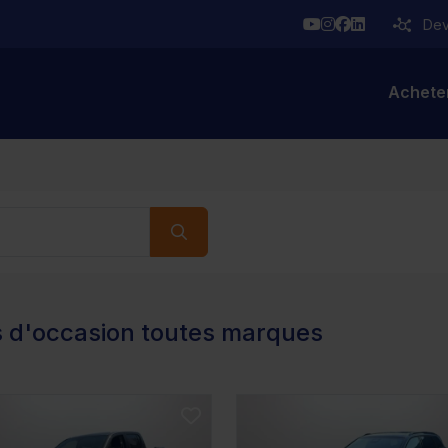
YouTube
Instagram
Facebook
Linkedin
Deve
Achete
s d'occasion toutes marques