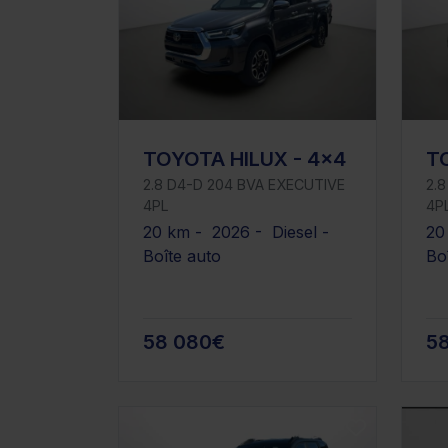
TOYOTA HILUX - 4x4
T
2.8 D4-D 204 BVA EXECUTIVE
2.
4PL
4P
20 km - 2026 - Diesel -
20
Boîte auto
Bo
58 080€
5