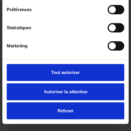
Préférences
Statistiques
Marketing
PEUGEOT EXPERT FOURGON
(25 900? HT) FGN M BLUEHDI 180 S&S EAT8
Tout autoriser
10 km - 2024 - Diesel - Boîte auto
Autoriser la sélection
30 990€
Refuser
ou à partir de
508.81 €/mois