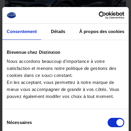
Consentement
Détails
À propos des cookies
CITROEN C5 AIRCROSS
1.5 BlueHDI 130 EAT8 Max avec Hayon electrique,
Bievenue chez Distinxion
Urban Black et T.O
Nous accordons beaucoup d'importance à votre
10 km - 2025 - Diesel - Boîte auto
satisfaction et menons notre politique de gestions des
cookies dans ce souci constant.
En les acceptant, vous permettez à notre marque de
mieux vous accompagner de grandir à vos côtés. Vous
27 980€
pouvez également modifer vos choix à tout moment.
ou à partir de
460.25 €/mois
Sélection
Nécessaires
du
consentement