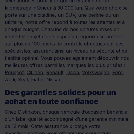
sélectionnées pour leur qualité et affichant un
kilométrage inférieur à 30 000 km. Que votre choix se
porte sur une citadine, un SUV, une berline ou un
utilitaire, notre offre répond à toutes les attentes et à
chaque budget. Chacune de nos voitures mises en
vente fait l’objet d’une inspection rigoureuse portant
sur plus de 100 points de contrôle effectués par des
spécialistes, assurant ainsi un niveau de sécurité et de
fiabilité optimal. Vous pouvez également découvrir nos
meilleures offres parmi les marques les plus prisées :
Peugeot
,
Citroën
,
Renault
,
Dacia
,
Volkswagen
,
Ford
,
Audi
,
Seat
,
Fiat
et
Nissan
.
Des garanties solides pour un
achat en toute confiance
Chez Distinxion, chaque véhicule d’occasion bénéficie
d’un label qualité accompagné d’une garantie minimale
de 12 mois. Cette assurance protège votre
investissement en vous offrant une couverture