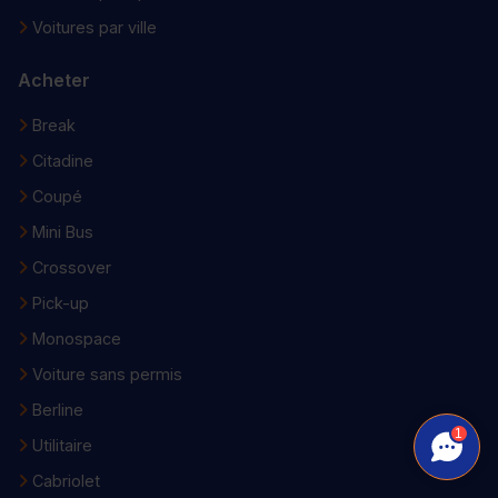
Voitures par ville
Acheter
Break
Citadine
Coupé
Mini Bus
Crossover
Pick-up
Monospace
Voiture sans permis
Berline
1
Utilitaire
Cabriolet