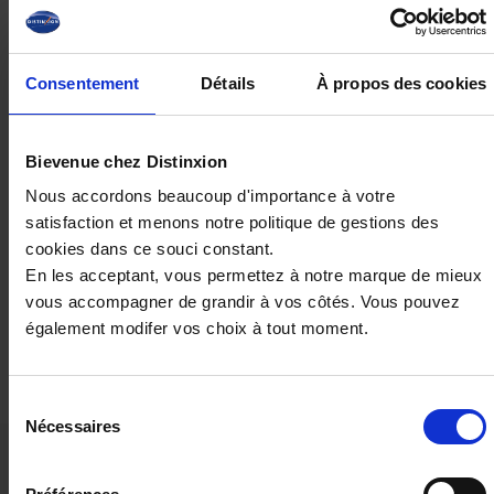
En savoir plus
345,34 €
par mois TTC
Consentement
Détails
À propos des cookies
Durée : 72 mois
er
1
loyer : 3500€
Aucune contrainte kilométrique
Bievenue chez Distinxion
Vos options
Nous accordons beaucoup d'importance à votre
satisfaction et menons notre politique de gestions des
En sav
Assurance Emprunteur
22,60 €
cookies dans ce souci constant.
En les acceptant, vous permettez à notre marque de mieux
vous accompagner de grandir à vos côtés. Vous pouvez
Demander un devis
également modifer vos choix à tout moment.
Sélection
Nécessaires
du
consentement
Ces véhicules pourraient vous