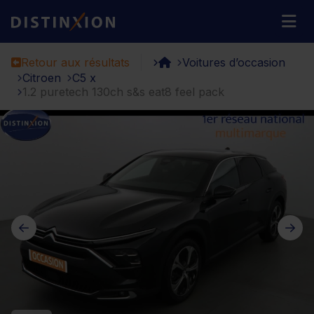
Distinxion
M
Retour aux résultats
Voitures d’occasion
Citroen
C5 x
1.2 puretech 130ch s&s eat8 feel pack