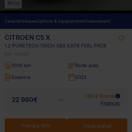
1
/23
Caractéristiques
Options & équipements
Financement
CITROEN C5 X
1.2 PURETECH 130CH S&S EAT8 FEEL PACK
Réf : 674461
1500 km
Boîte auto
Essence
2023
369.9 €/mois
22 980€
ou
Financer
Prendre RDV
Devis gratuit