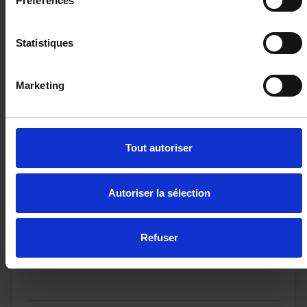
Préférences
intéresser
Statistiques
Marketing
Tout autoriser
Autoriser la sélection
CITROEN C5 AIRCROSS
1.5 BLUEHDI 130CH BVA PLUS
27850 km - 2024 - Diesel - Boîte auto
Refuser