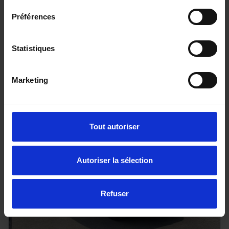
DS DS3
Préférences
100 BVM6 Bastille
25733 km - 2024 - Essence - Boîte manuelle
Statistiques
Marketing
15 890€
ou à partir de
261.08 €/mois
Tout autoriser
Autoriser la sélection
Refuser