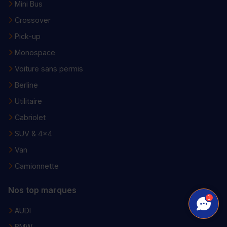
Mini Bus
Crossover
Pick-up
Monospace
Voiture sans permis
Berline
Utilitaire
Cabriolet
SUV & 4x4
Van
Camionnette
Nos top marques
1
AUDI
BMW