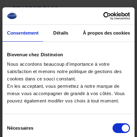
PEUGEOT 5008
HYBRID 145 E-DCS6 ALLURE PLUS
20 km - 2026 - Essence Hybride - Boîte auto
Consentement
Détails
À propos des cookies
Bievenue chez Distinxion
32 080€
Nous accordons beaucoup d'importance à votre
ou à partir de
526.03 €/mois
satisfaction et menons notre politique de gestions des
cookies dans ce souci constant.
En les acceptant, vous permettez à notre marque de
mieux vous accompagner de grandir à vos côtés. Vous
pouvez également modifer vos choix à tout moment.
Sélection
Nécessaires
du
consentement