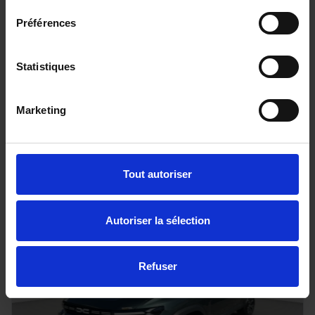
Préférences
FORD RANGER
Statistiques
205 BVA10 E-4WD TREMOR COVER 4PL
20 km - 2025 - Diesel - Boîte auto
Marketing
56 080€
Tout autoriser
ou à partir de
920.86 €/mois
Autoriser la sélection
Refuser