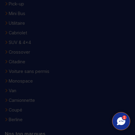
Pick-up
Mini Bus
Utilitaire
Cabriolet
SUV & 4x4
Crossover
Citadine
Voiture sans permis
Monospace
Van
Camionnette
Coupé
1
Berline
Nos top marques