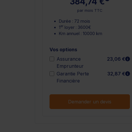
384,74 €
par mois TTC
Durée : 72 mois
er
1
loyer : 3600€
Km annuel : 10000 km
Vos options
E
Assurance
23,06 €
Emprunteur
E
Garantie Perte
32,87 €
Financière
Demander un devis