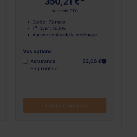
350,21 €
par mois TTC
Durée : 72 mois
er
1
loyer : 3600€
Aucune contrainte kilométrique
Vos options
n savoir plus
En savoir plu
Assurance
23,06 €
Emprunteur
n savoir plus
Demander un devis