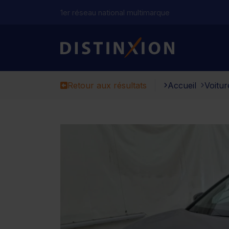
1er réseau national multimarque
Distinxion
Retour aux résultats
Accueil
Voitur