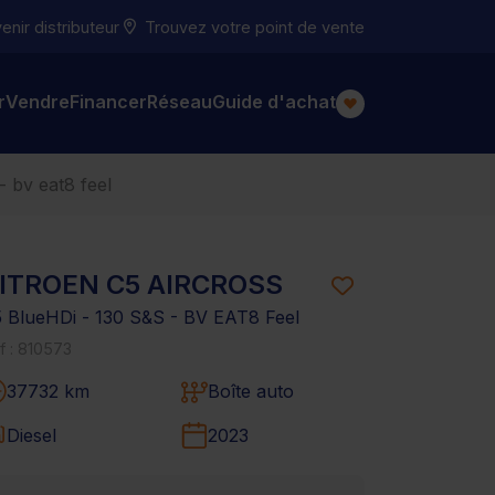
nir distributeur
Trouvez votre point de vente
r
Vendre
Financer
Réseau
Guide d'achat
- bv eat8 feel
ITROEN C5 AIRCROSS
5 BlueHDi - 130 S&S - BV EAT8 Feel
f : 810573
37732 km
Boîte auto
Diesel
2023