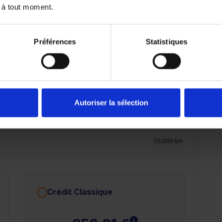
 à tout moment.
23 477.65 €
Préférences
Statistiques
72 mois
84 mois
Autoriser la sélection
25 000 km
Crédit Classique
 plus
En savoir plus