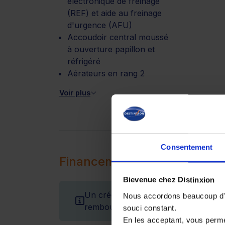
électronique de freinage
(REF) et aide au freinage
d'urgence (AFU)
Accoudoir central moussé
à ouverture papillon et
réfrigéré
Aérateurs en rang 2
Voir plus
Consentement
Financement
Bievenue chez Distinxion
Un crédit vous engage et doit être r
Nous accordons beaucoup d'im
remboursement avant de vous engag
souci constant.
En les acceptant, vous perm