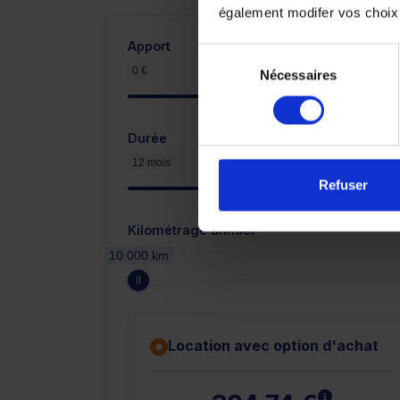
également modifer vos choix
Apport
Sélection
0 €
3 600 €
Nécessaires
du
consentement
Durée
12 mois
Refuser
Kilométrage annuel
10 000 km
Location avec option d'achat
En savoir