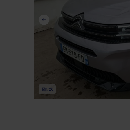
1
/20