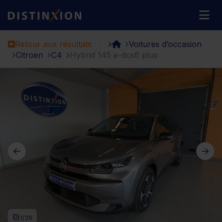
Distinxion
M
Retour aux résultats
Voitures d’occasion
Citroen
C4
Hybrid 145 e-dcs6 plus
1
/26