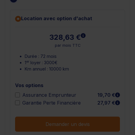
Location avec option d'achat
En savoir plus
328,63 €
par mois TTC
Durée : 72 mois
er
1
loyer : 3000€
Km annuel : 10000 km
Vos options
En sav
Assurance Emprunteur
19,70 €
En sav
Garantie Perte Financière
27,97 €
Demander un devis