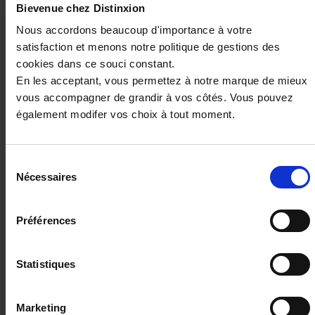
Bievenue chez Distinxion
Nous accordons beaucoup d'importance à votre
Ces véhicules pourraient vous
satisfaction et menons notre politique de gestions des
intéresser
cookies dans ce souci constant.
En les acceptant, vous permettez à notre marque de mieux
vous accompagner de grandir à vos côtés. Vous pouvez
également modifer vos choix à tout moment.
Sélection
Nécessaires
du
consentement
Préférences
Statistiques
PEUGEOT 2008
1.2 PURETECH 100CH S&S ACTIVE
10 km - 2024 - Essence - Boîte manuelle
Marketing