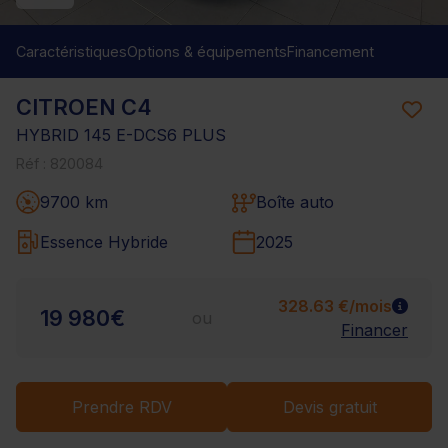
Caractéristiques
Options & équipements
Financement
CITROEN C4
HYBRID 145 E-DCS6 PLUS
Réf : 820084
9700 km
Boîte auto
Essence Hybride
2025
328.63 €/mois
19 980€
ou
Financer
Prendre RDV
Devis gratuit