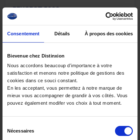
PEUGEOT 5008
HYBRID 145 E-DCS6 ALLURE PLUS
20 km - 2026 - Essence Hybride - Boîte auto
Consentement
Détails
À propos des cookies
Bievenue chez Distinxion
32 080€
Nous accordons beaucoup d'importance à votre
ou à partir de
526.03 €/mois
satisfaction et menons notre politique de gestions des
cookies dans ce souci constant.
En les acceptant, vous permettez à notre marque de
mieux vous accompagner de grandir à vos côtés. Vous
pouvez également modifer vos choix à tout moment.
Sélection
Nécessaires
du
consentement