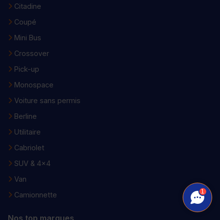
Citadine
Coupé
Mini Bus
Crossover
Pick-up
Monospace
Voiture sans permis
Berline
Utilitaire
Cabriolet
SUV & 4x4
Van
1
Camionnette
Nos top marques