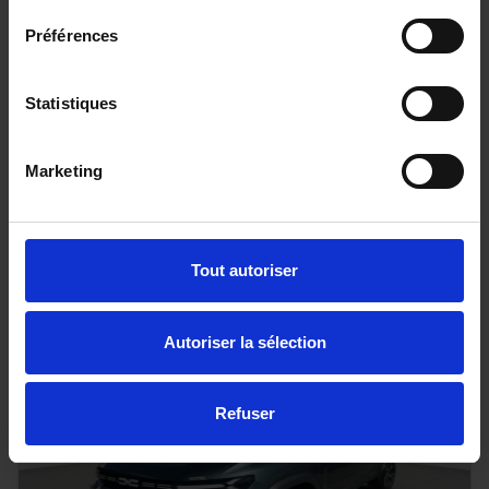
Préférences
FORD RANGER
Statistiques
205 BVA10 E-4WD TREMOR COVER 4PL
20 km - 2025 - Diesel - Boîte auto
Marketing
56 080€
Tout autoriser
ou à partir de
920.86 €/mois
Autoriser la sélection
Refuser