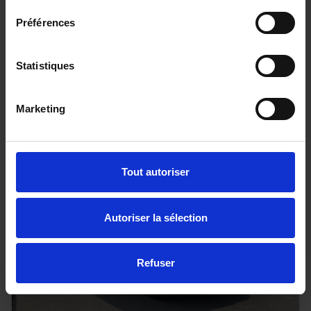
DS DS3
Préférences
100 BVM6 Bastille
25733 km - 2024 - Essence - Boîte manuelle
Statistiques
Marketing
15 890€
ou à partir de
261.08 €/mois
Tout autoriser
Autoriser la sélection
Refuser