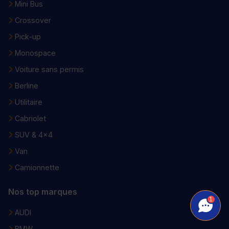
Mini Bus
Crossover
Pick-up
Monospace
Voiture sans permis
Berline
Utilitaire
Cabriolet
SUV & 4x4
Van
Camionnette
Nos top marques
1
AUDI
BMW