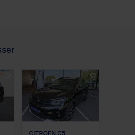
sser
CITROEN C5