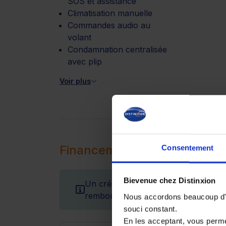
SOS et assistance
Climatisation manuelle
Commandes audio au
volant
Condamnation centralisée
avec plip
Voir plus
Financement
Consentement
Bievenue chez Distinxion
Un crédit vous engage et doit être r
remboursement avant de vous engag
Nous accordons beaucoup d'im
souci constant.
En les acceptant, vous perm