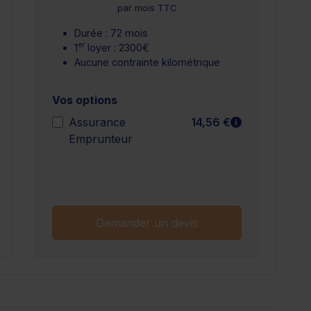
par mois TTC
Durée : 72 mois
er
1
loyer : 2300€
Aucune contrainte kilométrique
Vos options
n savoir plus
En savoir plu
Assurance
14,56 €
Emprunteur
n savoir plus
Demander un devis