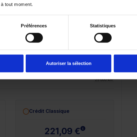
 à tout moment.
14 848.52 €
Préférences
Statistiques
72 mois
84 mois
Autoriser la sélection
25 000 km
Crédit Classique
 plus
En savoir plus
221,09 €