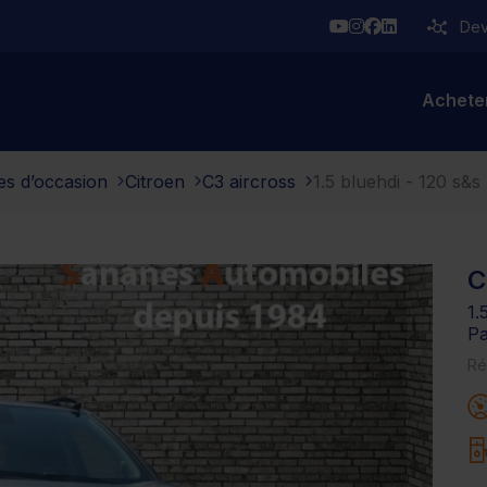
YouTube
Instagram
Facebook
Linkedin
Deve
Achete
es d’occasion
Citroen
C3 aircross
1.5 bluehdi - 120 s&s
C
1.
Pa
Ré