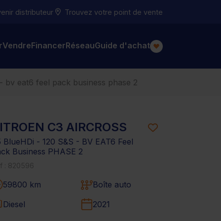
nir distributeur
Trouvez votre point de vente
r
Vendre
Financer
Réseau
Guide d'achat
 - bv eat6 feel pack business phase 2
ITROEN C3 AIRCROSS
5 BlueHDi - 120 S&S - BV EAT6 Feel
ck Business PHASE 2
f : 820596
59800 km
Boîte auto
Diesel
2021