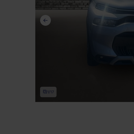
1
/17