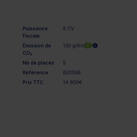
Puissance
6 CV
Fiscale
Émission de
130 g/Km
C
CO₂
Nb de places
5
Référence
820596
Prix TTC
14 850€