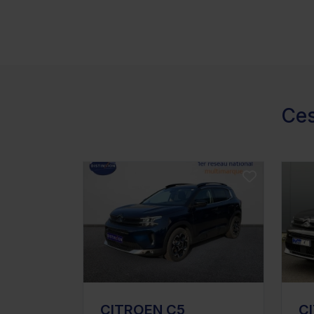
Ces
CITROEN C5
C