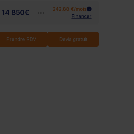
242.88 €/mois
14 850€
ou
Financer
Chargement...
Prendre RDV
Devis gratuit