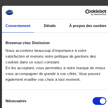
23 980€
ou à partir de
394.44 €/mois
Consentement
Détails
À propos des cookies
Bievenue chez Distinxion
Nous accordons beaucoup d'importance à votre
satisfaction et menons notre politique de gestions des
cookies dans ce souci constant.
En les acceptant, vous permettez à notre marque de mieux
vous accompagner de grandir à vos côtés. Vous pouvez
également modifer vos choix à tout moment.
CITROEN C5 AIRCROSS
Sélection
NEW HYBRID 145 MAX T.O
Nécessaires
du
20 km - 2026 - Essence Hybride - Boîte auto
consentement