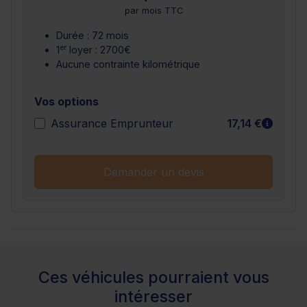
par mois TTC
Durée : 72 mois
er
1
loyer : 2700€
Aucune contrainte kilométrique
Vos options
En sav
Assurance Emprunteur
17,14 €
Demander un devis
Ces véhicules pourraient vous
intéresser