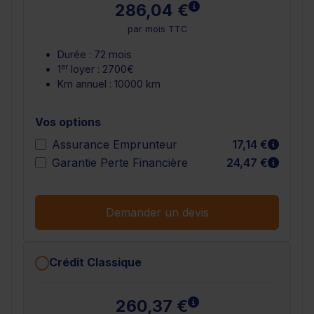
En savoir plus
286,04 €
par mois TTC
Durée : 72 mois
er
1
loyer : 2700€
Km annuel : 10000 km
Vos options
En sav
Assurance Emprunteur
17,14 €
En sav
Garantie Perte Financière
24,47 €
Demander un devis
Crédit Classique
En savoir plus
260,37 €