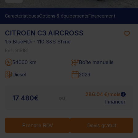
Caractéristiques
Options & équipements
Financement
CITROEN C3 AIRCROSS
1.5 BlueHDi - 110 S&S Shine
Réf : 818181
54000 km
Boîte manuelle
Diesel
2023
286.04 €/mois
17 480€
ou
Financer
Prendre RDV
Devis gratuit