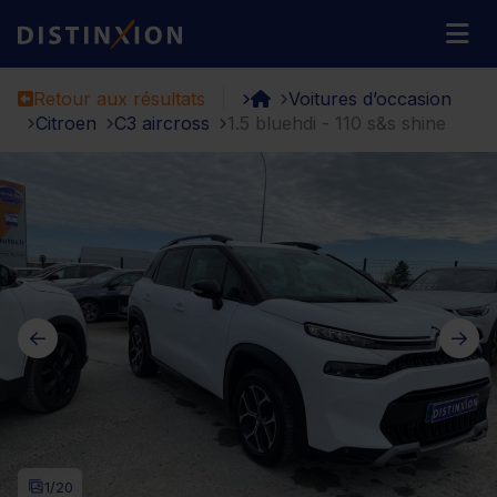
Distinxion
M
Retour aux résultats
Voitures d’occasion
Citroen
C3 aircross
1.5 bluehdi - 110 s&s shine
1
/20