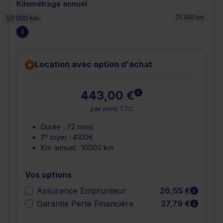
Kilométrage annuel
10 000 km
25 000 km
Location avec option d'achat
En savoir plus
443,00 €
par mois TTC
Durée : 72 mois
er
1
loyer : 4100€
Km annuel : 10000 km
Vos options
En sav
Assurance Emprunteur
26,55 €
En sav
Garantie Perte Financière
37,79 €