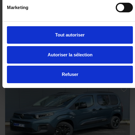
PEUGEOT RIFTER
Marketing
M 1.5 BlueHDI 130 EAT8 Allure
10 km - 2026 - Diesel - Boîte auto
Tout autoriser
27 980€
Autoriser la sélection
ou à partir de
460.25 €/mois
Refuser