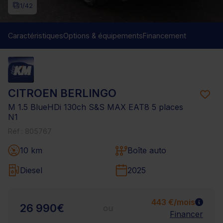
1
/42
Caractéristiques
Options & équipements
Financement
CITROEN BERLINGO
M 1.5 BlueHDi 130ch S&S MAX EAT8 5 places
N1
Réf : 805767
10 km
Boîte auto
Diesel
2025
443 €/mois
26 990€
ou
Financer