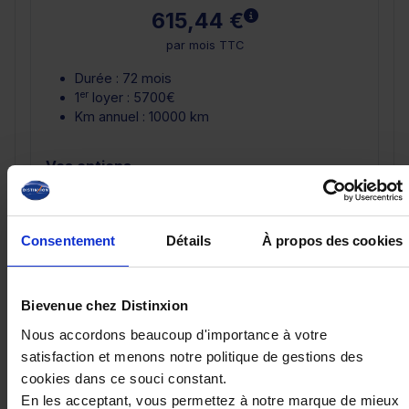
En savoir plus
615,44 €
par mois TTC
Durée : 72 mois
er
1
loyer : 5700€
Km annuel : 10000 km
Vos options
En sav
Assurance Emprunteur
36,89 €
En sav
Garantie Perte Financière
50,00 €
Consentement
Détails
À propos des cookies
Demander un devis
Bievenue chez Distinxion
Nous accordons beaucoup d'importance à votre
Crédit Classique
satisfaction et menons notre politique de gestions des
cookies dans ce souci constant.
En savoir plus
En les acceptant, vous permettez à notre marque de mieux
560,20 €