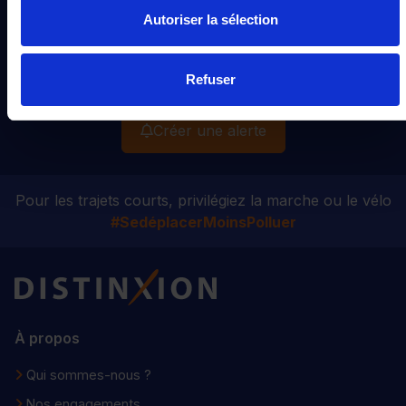
mail toutes nouvelles annonces disponibles pour votre
Autoriser la sélection
recherche :
BMW
SERIE 5 TOURING
Hybride rechargeable
Refuser
Créer une alerte
Pour les trajets courts, privilégiez la marche ou le vélo
#SedéplacerMoinsPolluer
Distinxion
À propos
Qui sommes-nous ?
Nos engagements