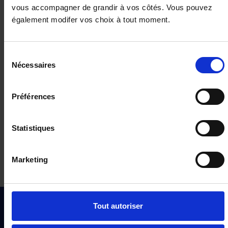
vous accompagner de grandir à vos côtés. Vous pouvez
par mois TTC
également modifer vos choix à tout moment.
Durée : 72 mois
er
1
loyer : 5700€
Aucune contrainte kilométrique
Sélection
Nécessaires
du
Vos options
consentement
En sav
Assurance Emprunteur
36,89 €
Préférences
Statistiques
Demander un devis
Marketing
Vous recherchez ce type de véhicule ?
Tout autoriser
Créez une alerte afin de recevoir dans votre boite e-