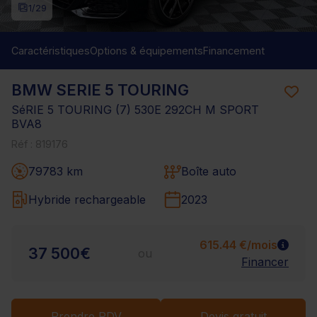
1
/29
Caractéristiques
Options & équipements
Financement
BMW SERIE 5 TOURING
SéRIE 5 TOURING (7) 530E 292CH M SPORT
BVA8
Réf : 819176
79783 km
Boîte auto
Hybride rechargeable
2023
615.44 €/mois
37 500€
ou
Financer
Prendre RDV
Devis gratuit