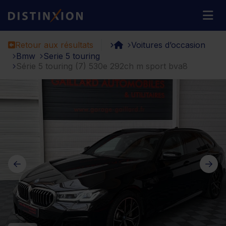
Distinxion
M
Retour aux résultats
Voitures d’occasion
Bmw
Serie 5 touring
Série 5 touring (7) 530e 292ch m sport bva8