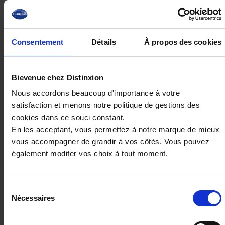
28 990€
ou à partir de
475.91 €/mois
Consentement
Détails
À propos des cookies
Bievenue chez Distinxion
Nous accordons beaucoup d'importance à votre
satisfaction et menons notre politique de gestions des
cookies dans ce souci constant.
En les acceptant, vous permettez à notre marque de mieux
vous accompagner de grandir à vos côtés. Vous pouvez
également modifer vos choix à tout moment.
Sélection
CITROEN C5 AIRCROSS
Nécessaires
du
1.5 BLUEHDI 130CH BVA PLUS
consentement
27850 km - 2024 - Diesel - Boîte auto