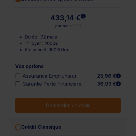
En savoir plus
433,14 €
par mois TTC
Durée : 72 mois
er
1
loyer : 4000€
Km annuel : 10000 km
Vos options
En sav
Assurance Emprunteur
25,96 €
En sav
Garantie Perte Financière
36,93 €
Demander un devis
Crédit Classique