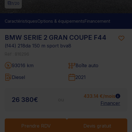
1
/20
Caractéristiques
Options & équipements
Financement
BMW SERIE 2 GRAN COUPE F44
(f44) 218da 150 m sport bva8
Réf : 816296
93016 km
Boîte auto
Diesel
2021
433.14 €/mois
26 380€
ou
Financer
Prendre RDV
Devis gratuit