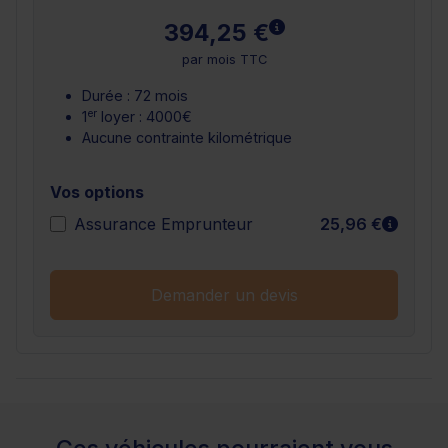
En savoir plus
394,25 €
par mois TTC
Durée : 72 mois
er
1
loyer : 4000€
Aucune contrainte kilométrique
Vos options
En sav
Assurance Emprunteur
25,96 €
Demander un devis