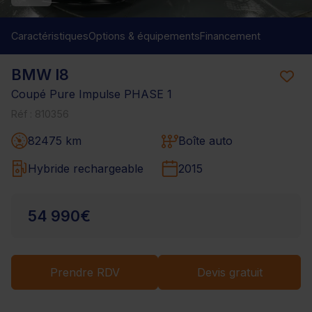
Caractéristiques
Options & équipements
Financement
BMW I8
Coupé Pure Impulse PHASE 1
Réf : 810356
82475 km
Boîte auto
Hybride rechargeable
2015
54 990€
Prendre RDV
Devis gratuit