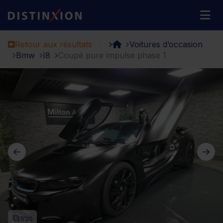
Distinxion
M
Retour aux résultats
Voitures d’occasion
Bmw
I8
Coupé pure impulse phase 1
1
/20