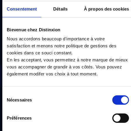
Créez une alerte afin de recevoir dans votre boite e-
Consentement
Détails
À propos des cookies
mail toutes nouvelles annonces disponibles pour votre
recherche :
Bievenue chez Distinxion
BMW
I8
Hybride rechargeable
Nous accordons beaucoup d'importance à votre
satisfaction et menons notre politique de gestions des
Créer une alerte
cookies dans ce souci constant.
En les acceptant, vous permettez à notre marque de mieux
vous accompagner de grandir à vos côtés. Vous pouvez
Pour les trajets courts, privilégiez la marche ou le vélo
également modifer vos choix à tout moment.
#SedéplacerMoinsPolluer
Sélection
Distinxion
Nécessaires
du
consentement
À propos
Préférences
Qui sommes-nous ?