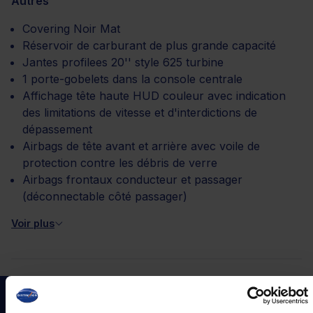
Autres
Covering Noir Mat
Réservoir de carburant de plus grande capacité
Jantes profilees 20'' style 625 turbine
1 porte-gobelets dans la console centrale
Affichage tête haute HUD couleur avec indication
des limitations de vitesse et d'interdictions de
dépassement
Airbags de tête avant et arrière avec voile de
protection contre les débris de verre
Airbags frontaux conducteur et passager
(déconnectable côté passager)
Voir plus
Vous recherchez ce type de véhicule ?