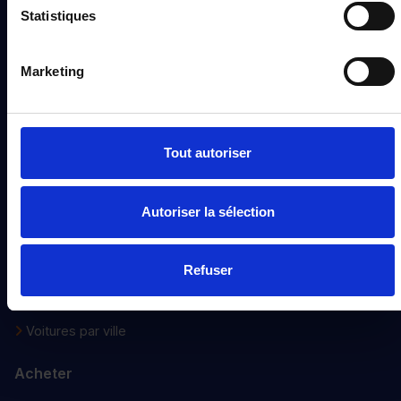
Statistiques
Nos engagements
Nos points de ventes
Marketing
Devenir distributeur
Voiture d’occasion
Tout autoriser
Notre sélection
Nouveautés
Autoriser la sélection
Voitures 0 Km
Voitures faible km
Refuser
Voitures d’occasions
Voitures petit prix
Voitures par ville
Acheter