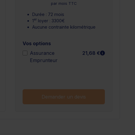
par mois TTC
Durée : 72 mois
er
1
loyer : 3300€
Aucune contrainte kilométrique
Vos options
n savoir plus
En savoir plu
Assurance
21,68 €
Emprunteur
n savoir plus
Demander un devis