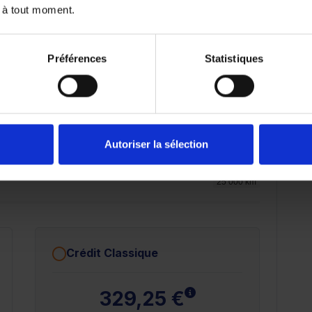
 à tout moment.
21 987.8 €
Préférences
Statistiques
72 mois
84 mois
Autoriser la sélection
25 000 km
Crédit Classique
plus
En savoir plus
329,25 €