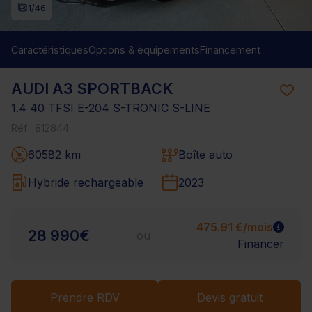
1
/46
Caractéristiques
Options & équipements
Financement
AUDI A3 SPORTBACK
1.4 40 TFSI E-204 S-TRONIC S-LINE
Réf : 812844
60582 km
Boîte auto
Hybride rechargeable
2023
475.91 €/mois
28 990€
ou
Financer
Prendre RDV
Devis gratuit