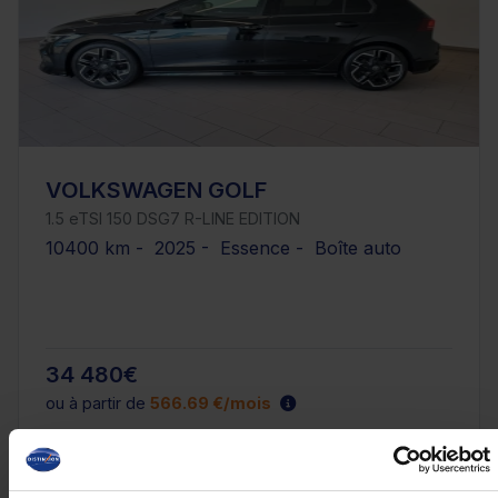
VOLKSWAGEN GOLF
1.5 eTSI 150 DSG7 R-LINE EDITION
10400 km - 2025 - Essence - Boîte auto
34 480€
ou à partir de
566.69 €/mois