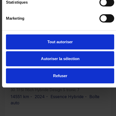
Statistiques
Marketing
Tout autoriser
Autoriser la sélection
Refuser
AUDI A3 SPORTBACK
30 TFSI 116ch Hybride Design S tronic 7
14551 km - 2024 - Essence Hybride - Boîte
auto