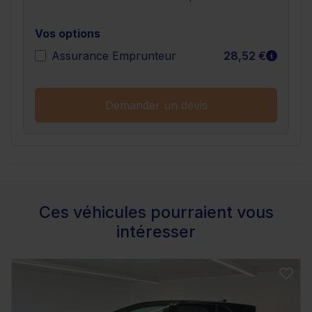
Vos options
En sav
Assurance Emprunteur
28,52 €
Demander un devis
Ces véhicules pourraient vous
intéresser