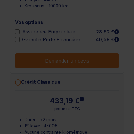
Km annuel : 10000 km
Vos options
En sav
Assurance Emprunteur
28,52 €
En sav
Garantie Perte Financière
40,59 €
Demander un devis
Crédit Classique
En savoir plus
433,19 €
par mois TTC
Durée : 72 mois
er
1
loyer : 4400€
Aucune contrainte kilométrique