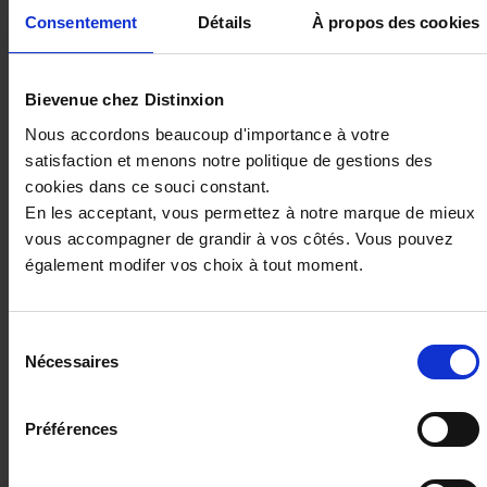
Consentement
Détails
À propos des cookies
Bievenue chez Distinxion
Nous accordons beaucoup d'importance à votre
satisfaction et menons notre politique de gestions des
cookies dans ce souci constant.
En les acceptant, vous permettez à notre marque de mieux
vous accompagner de grandir à vos côtés. Vous pouvez
VOLKSWAGEN GOLF
également modifer vos choix à tout moment.
1.5 eTSI 116 DSG7 VW EDITION
15900 km - 2025 - Essence - Boîte auto
Sélection
Nécessaires
du
consentement
Préférences
27 980€
ou à partir de
460.25 €/mois