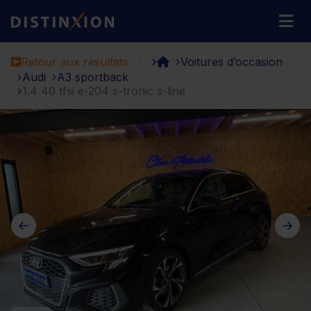
Distinxion
M
Retour aux résultats
Voitures d’occasion
Audi
A3 sportback
1.4 40 tfsi e-204 s-tronic s-line