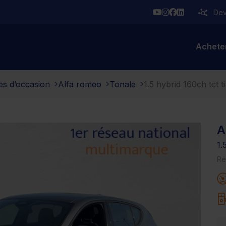
YouTube
Instagram
Facebook
Linkedin
Deve
Achete
es d’occasion
Alfa romeo
Tonale
1.5 hybrid 160ch tct ti
A
1.
Ré