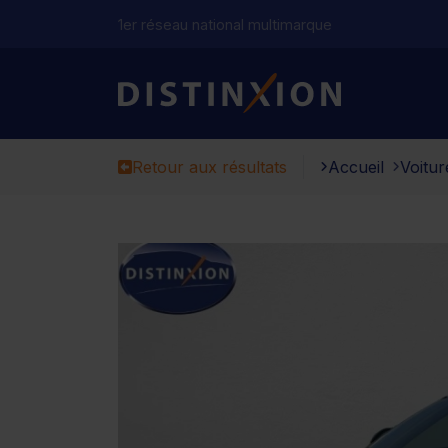
1er réseau national multimarque
Distinxion
Retour aux résultats
Accueil
Voitur