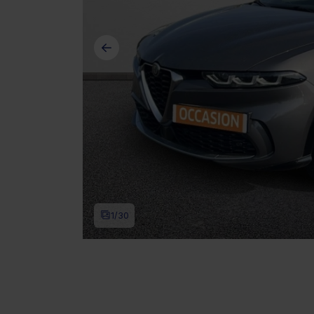
1
/30