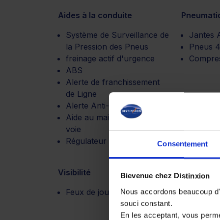
Aides à la conduite
Pneumati
Système de Surveillance de
Jantes A
la Pression des Pneus
Pneus 4
freinage actif d'urgence
Compre
ABS
Alerte de franchissement
de Ligne
Alerte Anti-Collision
Aide au maintien dans la
voie
Régulateur vitesse adaptatif
Consentement
Visibilité
Motorisat
Bievenue chez Distinxion
Feux de jour à led
Boite de
Nous accordons beaucoup d'im
automat
souci constant.
En les acceptant, vous perm