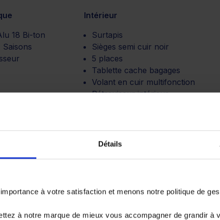
que
Intérieur
lu 18 Bi-ton
Surtapis
 Saisons
Sièges semi cuir noir
sseur
5 places
Tablette cache bagages
Volant en cuir multifonction
Rétroviseur intérieur
électrochrome
Siège mi tissus noir
Détails
ion
Autres
 vitesses
ESP
portance à votre satisfaction et menons notre politique de ge
ique
REC
RETR
ettez à notre marque de mieux vous accompagner de grandir à 