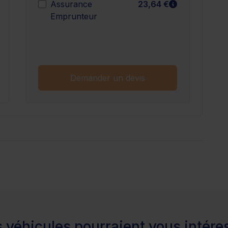
n savoir plus
En savoir plu
Assurance
23,64 €
Emprunteur
n savoir plus
Demander un devis
 véhicules pourraient vous intére