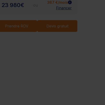
Chargement...
387 €/mois
23 980€
ou
Financer
Prendre RDV
Devis gratuit