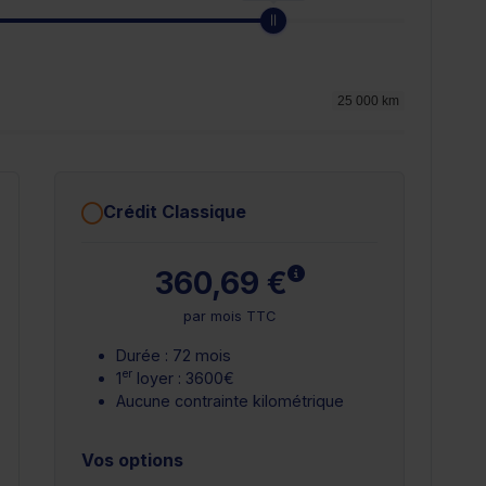
25 000 km
Crédit Classique
plus
En savoir plus
360,69 €
par mois TTC
Durée : 72 mois
er
1
loyer : 3600€
Aucune contrainte kilométrique
Vos options