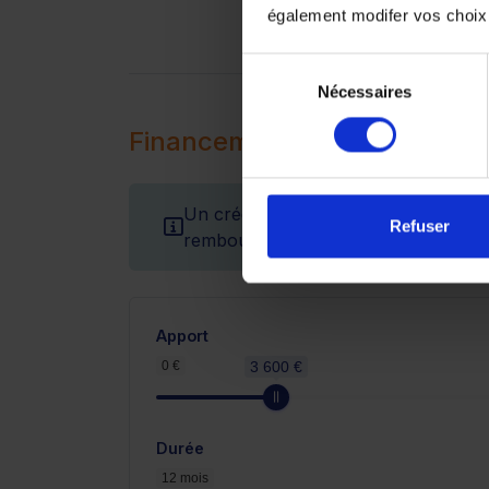
également modifer vos choix
Sélection
Nécessaires
du
consentement
Financement
Un crédit vous engage et doit être r
Refuser
remboursement avant de vous engag
Apport
0 €
3 600 €
Durée
12 mois