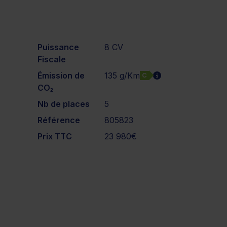
Puissance
8 CV
Fiscale
Émission de
135 g/Km
C
CO₂
Nb de places
5
Référence
805823
Prix TTC
23 980€