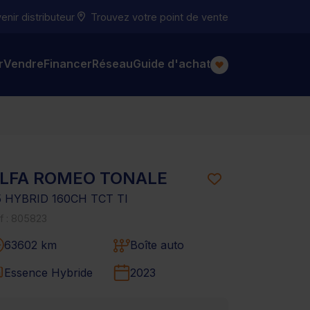
nir distributeur
Trouvez votre point de vente
r
Vendre
Financer
Réseau
Guide d'achat
LFA ROMEO TONALE
5 HYBRID 160CH TCT TI
f : 805823
63602 km
Boîte auto
Essence Hybride
2023