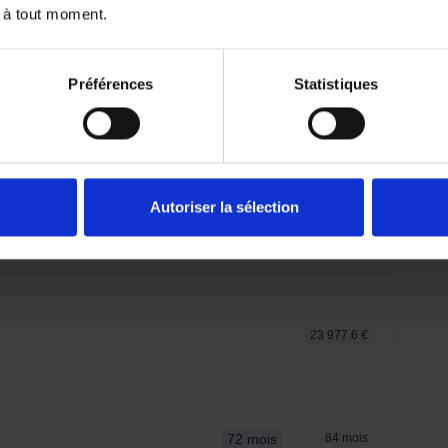
 à tout moment.
Préférences
Statistiques
emboursé. Vérifiez vos capacités de
Autoriser la sélection
er.
23 977.6 €
72 mois
84 mois