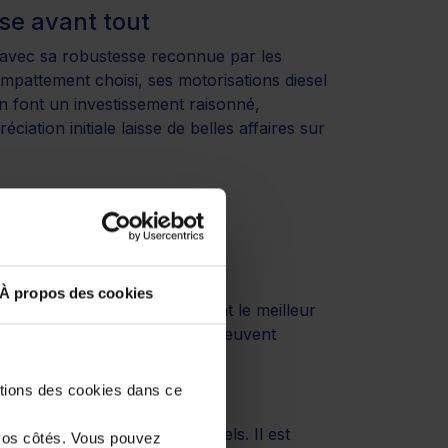
sse avant tout
 avec sa robustesse reconnue par les
empattement choisi, ses motorisations diesel
en font un investissement raisonné,
iation initiale laisse de belles affaires sur
yvalents
À propos des cookies
ns. Les fourgons moyens offrent le meilleur
 et coût d'exploitation. Ils peuvent
 de chantier sans broncher.
stions des cookies dans ce
de l’occasion
rnable chez les professionnels. Il est
vos côtés. Vous pouvez