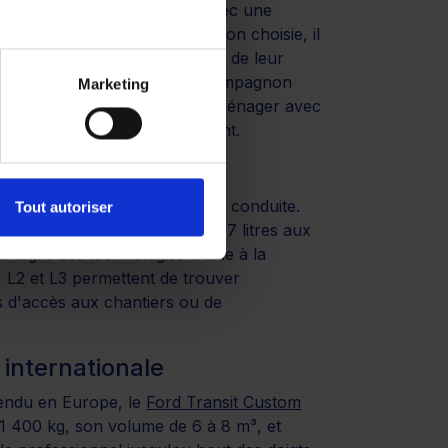
configurations imaginables. Avec une
de 5,2 à 8,6 m³ selon la version choisie, il
 120 et 170 ont fait la preuve de leur
confort sur route en fait un compagnon
Marketing
ssi particulièrement facile à aménager avec
mbiers et menuisiers apprécient.
ernité
nt allier efficacité et plaisir de conduite.
Tout autoriser
timisé en consommation (6 à 7 litres aux
intègre des technologies d'aide à la
, L2 et L3 permettent de trouver
s d'accès aux chantiers ou de
 internationale
 vendu en Europe, le
Ford Transit Custom
 1 400 kg, son volume de 6 à 8 m³, et