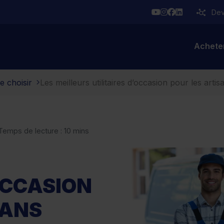
YouTube
Instagram
Facebook
Linkedin
Deve
Achete
e choisir
Les meilleurs utilitaires d’occasion pour les artis
 Temps de lecture : 10 mins
OCCASION
SANS