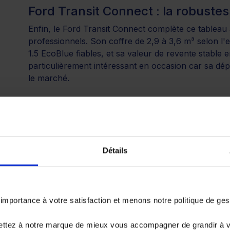
Ford Transit Connect : la robuste
Enfin, le Ford Transit Connect complète ce tableau
professionnels. Son coffre de 2,9 à 3,6 m³ selon l'
1.5 EcoBlue fiables, et sa valeur de revente stable 
particulièrement intéressant en occasion car sa dépréc
le marché.
Les utilitaires moyens pol
Détails
C'est la catégorie reine pour la majorité des artisa
compromis entre volume de chargement, polyvalence
encaisser une journée de route comme une semaine
portance à votre satisfaction et menons notre politique de ge
Renault Trafic : la star du marché 
Le
Renault Trafic
est devenu une référence incontou
ettez à notre marque de mieux vous accompagner de grandir à 