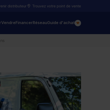
nir distributeur
Trouvez votre point de vente
r
Vendre
Financer
Réseau
Guide d'achat
ans