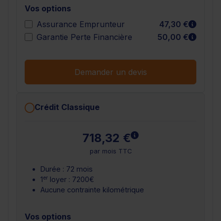
Vos options
En sav
Assurance Emprunteur
47,30 €
En sav
Garantie Perte Financière
50,00 €
Demander un devis
Crédit Classique
En savoir plus
718,32 €
par mois TTC
Durée : 72 mois
er
1
loyer : 7200€
Aucune contrainte kilométrique
Vos options