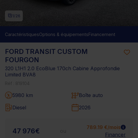
1
/26
Caractéristiques
Options & équipements
Financement
FORD TRANSIT CUSTOM
FOURGON
320 L1H1 2.0 EcoBlue 170ch Cabine Approfondie
Limited BVA8
Réf : 819104
5980 km
Boîte auto
Diesel
2026
789.19 €/mois
47 976€
ou
Financer