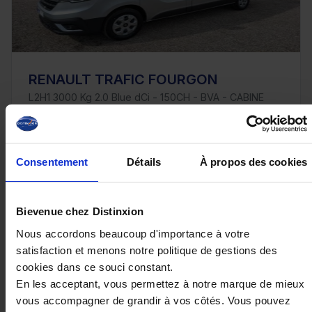
RENAULT TRAFIC FOURGON
L2H1 3000 Kg 2.0 Blue dCi - 150CH - BVA - CABINE
APPROFONDIE - 6 PLACES
10 km - 2025 - Diesel - Boîte auto
Consentement
Détails
À propos des cookies
37 980€
Bievenue chez Distinxion
ou à partir de
624.76 €/mois
Nous accordons beaucoup d'importance à votre
satisfaction et menons notre politique de gestions des
cookies dans ce souci constant.
En les acceptant, vous permettez à notre marque de mieux
vous accompagner de grandir à vos côtés. Vous pouvez