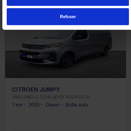
Refuser
CITROEN JUMPY
VAN LONG L3 2.0 BLUEHDI 145CH EAT8
1 km - 2025 - Diesel - Boîte auto