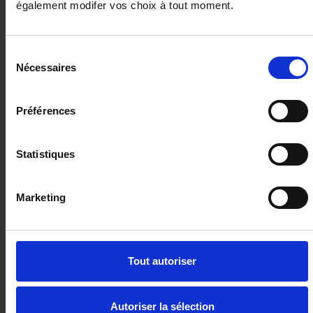
également modifer vos choix à tout moment.
Sélection
Nécessaires
du
consentement
Préférences
RENAULT TRAFIC FOURGON
Statistiques
L1H1 3T Blue dCi 170 AUTO ADVANCE **PV HT = 28
317€**
10 km - 2025 - Diesel - Boîte auto
Marketing
Tout autoriser
33 980€
ou à partir de
558.95 €/mois
Autoriser la sélection