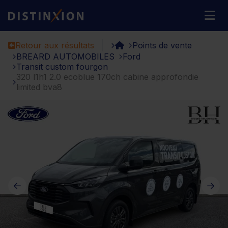
Distinxion
M
Retour aux résultats
Points de vente
BREARD AUTOMOBILES
Ford
Transit custom fourgon
320 l1h1 2.0 ecoblue 170ch cabine approfondie
limited bva8