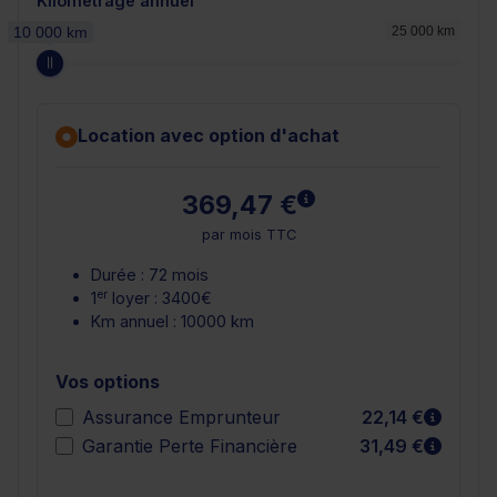
Kilométrage annuel
10 000 km
25 000 km
Location avec option d'achat
En savoir plus
369,47 €
par mois TTC
Durée : 72 mois
er
1
loyer : 3400€
Km annuel : 10000 km
Vos options
En sav
Assurance Emprunteur
22,14 €
En sav
Garantie Perte Financière
31,49 €