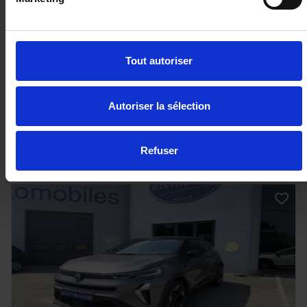
1.6 Hybrid - 140 III SUV Journey
10 km - 2024 - Essence Hybride - Boîte auto
Tout autoriser
Autoriser la sélection
26 990€
ou à partir de
443 €/mois
Refuser