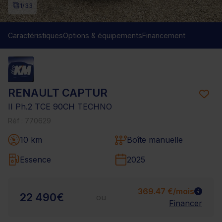
1
/33
Caractéristiques
Options & équipements
Financement
RENAULT CAPTUR
II Ph.2 TCE 90CH TECHNO
Réf : 770629
10 km
Boîte manuelle
Essence
2025
369.47 €/mois
22 490€
ou
Financer