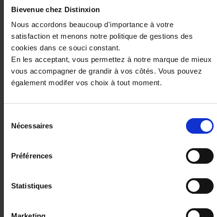
Bievenue chez Distinxion
Nous accordons beaucoup d'importance à votre
satisfaction et menons notre politique de gestions des
cookies dans ce souci constant.
Ces véhicules pourraient vous
En les acceptant, vous permettez à notre marque de mieux
vous accompagner de grandir à vos côtés. Vous pouvez
intéresser
également modifer vos choix à tout moment.
Sélection
Nécessaires
du
consentement
Préférences
Statistiques
DACIA DUSTER
Marketing