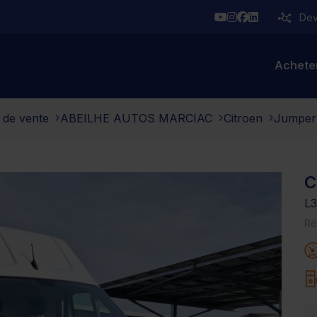
YouTube
Instagram
Facebook
Linkedin
Deve
Achete
 de vente
ABEILHE AUTOS MARCIAC
Citroen
Jumper
C
L3
Ré