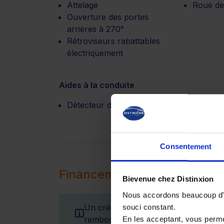
Attelage
Roue de
Ouverture des portes
arrières à 270°
Rétroviseurs rabattables
électriquement
Aides à la conduite
Détecteur d'Angles Morts
Consentement
Financement
Bievenue chez Distinxion
Nous accordons beaucoup d'im
Un crédit vous engage et doit être r
souci constant.
remboursement avant de vous engag
En les acceptant, vous perm