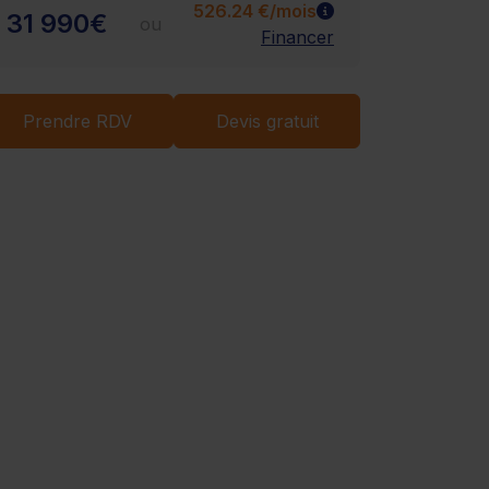
Chargement...
526.24 €/mois
31 990€
ou
Financer
Prendre RDV
Devis gratuit