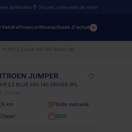
nir distributeur
Trouvez votre point de vente
r
Vendre
Financer
Réseau
Guide d'achat
L3h3 2.2 blue hdi 140 driver 3pl
ITROEN JUMPER
H3 2.2 BLUE HDI 140 DRIVER 3PL
f : 776734
9 km
Boîte manuelle
Diesel
2023