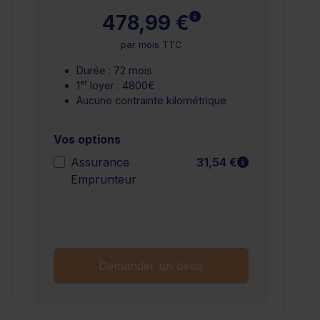
 plus
En savoir plus
478,99 €
par mois TTC
Durée : 72 mois
er
1
loyer : 4800€
Aucune contrainte kilométrique
Vos options
n savoir plus
En savoir plu
Assurance
31,54 €
Emprunteur
n savoir plus
Demander un devis