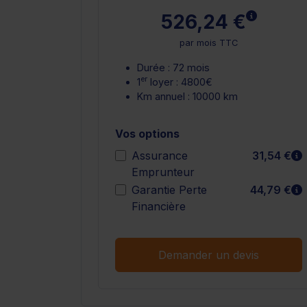
En savoir
526,24 €
par mois TTC
Durée : 72 mois
er
1
loyer : 4800€
Km annuel : 10000 km
Vos options
E
Assurance
31,54 €
Emprunteur
E
Garantie Perte
44,79 €
Financière
Demander un devis