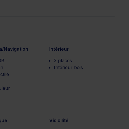
a/Navigation
Intérieur
SB
3 places
th
Intérieur bois
ctile
leur
que
Visibilité