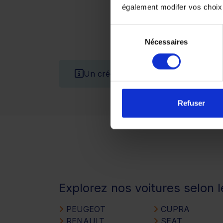
également modifer vos choix
Sélection
Nécessaires
du
consentement
Un crédit vous engage et doit être 
Refuser
Explorez nos voitures selon 
PEUGEOT
CUPRA
RENAULT
SEAT