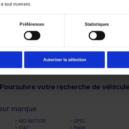
 à tout moment.
1
2
3
Préférences
Statistiques
remboursé. Vérifiez vos capacités de remboursement avant 
Autoriser la sélection
Poursuivre votre recherche de véhicul
leur marque
MG MOTOR
OPEL
FIAT
BMW