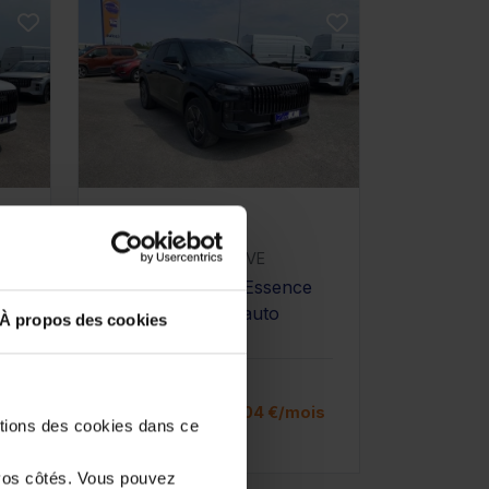
JAECOO J7
1.5 PHEV - SELECTIVE
10 km - 2026 - Essence
e
Hybride - Boîte auto
À propos des cookies
31 980€
is
ou à partir de
526.04 €/mois
stions des cookies dans ce
vos côtés. Vous pouvez