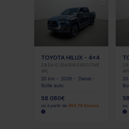
TOYOTA HILUX - 4x4
T
2.8 D4-D 204 BVA EXECUTIVE
2.
4PL
4P
20 km - 2026 - Diesel -
20
Boîte auto
Bo
58 080€
5
ou à partir de
953.76 €/mois
ou 