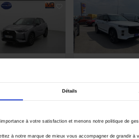
S DS3
JAECOO J7
 BVM6 Bastille
1.5 SHS-PLUG-IN HYBRIDE -
SUV Select
733 km - 2024 -
10 km - 2026 - Essenc
sence - Boîte manuelle
Détails
Hybride - Boîte auto
 890€
31 980€
à partir de
261.08 €/mois
ou à partir de
526.04 €/mo
portance à votre satisfaction et menons notre politique de ge
ettez à notre marque de mieux vous accompagner de grandir à 