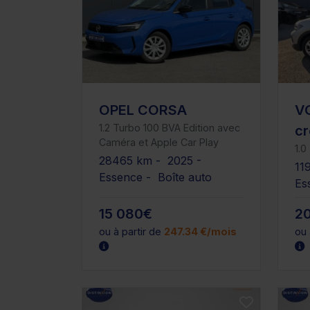
OPEL CORSA
V
1.2 Turbo 100 BVA Edition avec
cr
Caméra et Apple Car Play
1.0
28465 km - 2025 -
11
Essence - Boîte auto
Es
15 080€
2
ou à partir de
247.34 €/mois
ou 