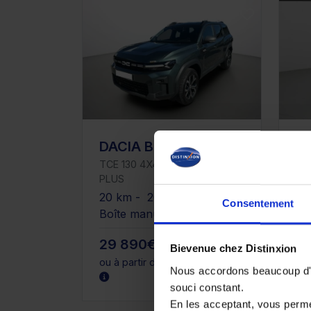
DACIA BIGSTER
D
TCE 130 4X4 EXPRESSION
100
PLUS
25
20 km - 2025 - Essence -
Es
Consentement
Boîte manuelle
29 890€
15
Bievenue chez Distinxion
ou à partir de
491.4 €/mois
ou 
Nous accordons beaucoup d'im
souci constant.
En les acceptant, vous perm