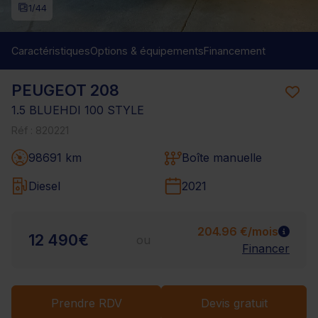
1
/44
Caractéristiques
Options & équipements
Financement
PEUGEOT 208
1.5 BLUEHDI 100 STYLE
Réf : 820221
98691 km
Boîte manuelle
Diesel
2021
204.96 €/mois
12 490€
ou
Financer
Prendre RDV
Devis gratuit