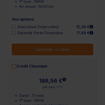
er
1
loyer : 1900€
Km annuel : 10000 km
Vos options
En sav
Assurance Emprunteur
12,28 €
En sav
Garantie Perte Financière
17,49 €
Demander un devis
Crédit Classique
En savoir plus
186,56 €
par mois TTC
Durée : 72 mois
er
1
loyer : 1900€