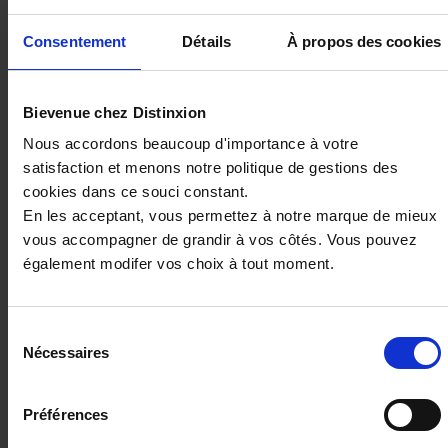
Consentement
Détails
À propos des cookies
Bievenue chez Distinxion
Nous accordons beaucoup d'importance à votre
satisfaction et menons notre politique de gestions des
RENAULT CAPTUR
cookies dans ce souci constant.
1.6 E-TECH FULL HYBRID 145CH TECHNO
En les acceptant, vous permettez à notre marque de mieux
20 km - 2025 - Essence Hybride - Boîte auto
vous accompagner de grandir à vos côtés. Vous pouvez
également modifer vos choix à tout moment.
Sélection
26 980€
Nécessaires
du
ou à partir de
328.66 €/mois
consentement
Préférences