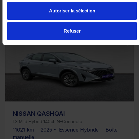
35 980€
Autoriser la sélection
ou à partir de
591.85 €/mois
Refuser
NISSAN QASHQAI
1.3 Mild Hybrid 140ch N-Connecta
11021 km - 2025 - Essence Hybride - Boîte
manuelle