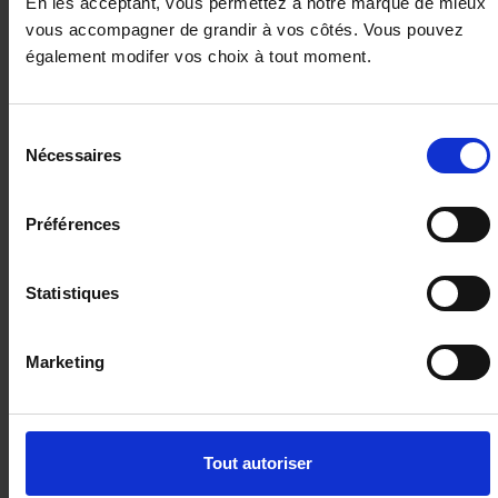
En les acceptant, vous permettez à notre marque de mieux
vous accompagner de grandir à vos côtés. Vous pouvez
également modifer vos choix à tout moment.
Sélection
Nécessaires
du
consentement
Préférences
Statistiques
RENAULT AUSTRAL
1.2 E-Tech Hybride - 200 - BVA multi-modes Techno
PHASE 2
Marketing
10 km - 2025 - Essence Hybride - Boîte auto
Tout autoriser