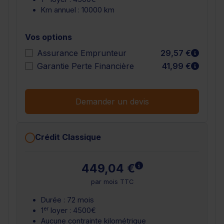
Km annuel : 10000 km
Vos options
En sav
Assurance Emprunteur
29,57 €
En sav
Garantie Perte Financière
41,99 €
Demander un devis
Crédit Classique
En savoir plus
449,04 €
par mois TTC
Durée : 72 mois
er
1
loyer : 4500€
Aucune contrainte kilométrique