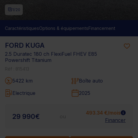
1
/20
Caractéristiques
Options & équipements
Financement
FORD KUGA
2.5 Duratec 180 ch FlexiFuel FHEV E85
Powershift Titanium
Réf : 815413
5422 km
Boîte auto
Electrique
2025
493.34 €/mois
29 990€
ou
Financer