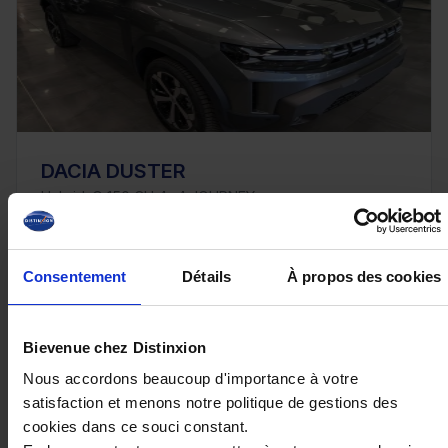
DACIA DUSTER
Hybrid-G 150 CH 4x4 JOURNEY
12 km - 2026 - Bicarburation essence / GPL -
Boîte auto
Consentement
Détails
À propos des cookies
Bievenue chez Distinxion
31 490€
Nous accordons beaucoup d'importance à votre
ou à partir de
516.55 €/mois
satisfaction et menons notre politique de gestions des
cookies dans ce souci constant.