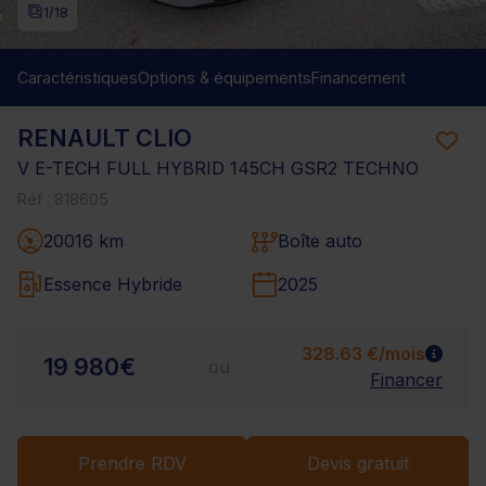
1
/18
Caractéristiques
Options & équipements
Financement
RENAULT CLIO
V E-TECH FULL HYBRID 145CH GSR2 TECHNO
Réf : 818605
20016 km
Boîte auto
Essence Hybride
2025
328.63 €/mois
19 980€
ou
Financer
Prendre RDV
Devis gratuit