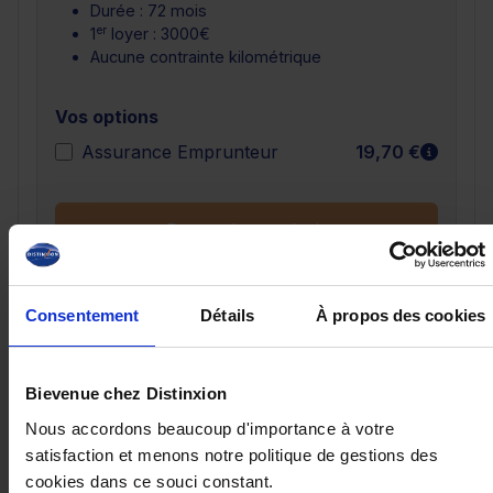
Durée : 72 mois
er
1
loyer : 3000€
Aucune contrainte kilométrique
Vos options
En sav
Assurance Emprunteur
19,70 €
Demander un devis
Consentement
Détails
À propos des cookies
Ces véhicules pourraient vous
Bievenue chez Distinxion
intéresser
Nous accordons beaucoup d'importance à votre
satisfaction et menons notre politique de gestions des
cookies dans ce souci constant.