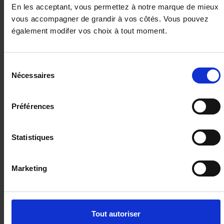
En les acceptant, vous permettez à notre marque de mieux
vous accompagner de grandir à vos côtés. Vous pouvez
également modifer vos choix à tout moment.
Sélection
Nécessaires
du
consentement
Préférences
RENAULT CLIO
1.0 TCe 90ch Techno - 24
Statistiques
10 km - 2025 - Essence - Boîte manuelle
Marketing
19 980€
ou à partir de
328.63 €/mois
Tout autoriser