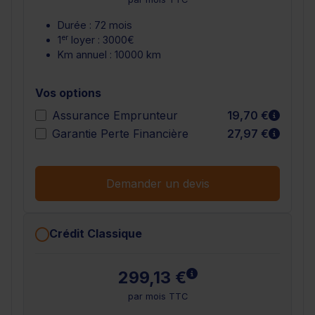
Durée : 72 mois
er
1
loyer : 3000€
Km annuel : 10000 km
Vos options
En sav
Assurance Emprunteur
19,70 €
En sav
Garantie Perte Financière
27,97 €
Demander un devis
Crédit Classique
En savoir plus
299,13 €
par mois TTC