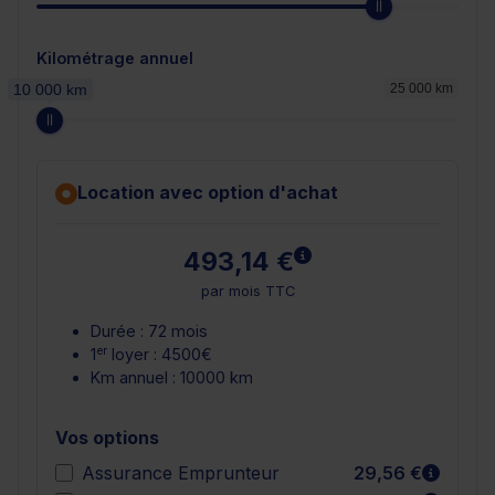
Kilométrage annuel
10 000 km
25 000 km
Location avec option d'achat
En savoir plus
493,14 €
par mois TTC
Durée : 72 mois
er
1
loyer : 4500€
Km annuel : 10000 km
Vos options
En sav
Assurance Emprunteur
29,56 €