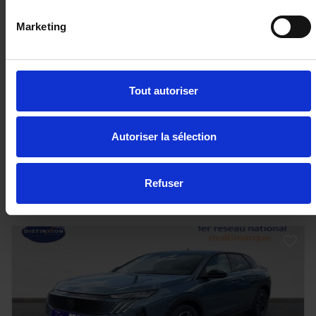
Marketing
PEUGEOT 5008
Hybrid 145 allure e-dcs6
2847 km - 2025 - Essence - Boîte auto
Tout autoriser
Autoriser la sélection
27 980€
ou à partir de
460.25 €/mois
Refuser