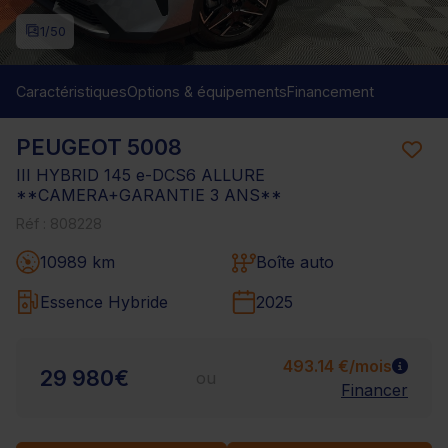
1
/50
Caractéristiques
Options & équipements
Financement
PEUGEOT 5008
III HYBRID 145 e-DCS6 ALLURE
**CAMERA+GARANTIE 3 ANS**
Réf : 808228
10989 km
Boîte auto
Essence Hybride
2025
493.14 €/mois
29 980€
ou
Financer