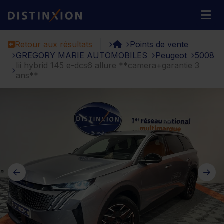
Distinxion
M
Retour aux résultats
Points de vente
GREGORY MARIE AUTOMOBILES
Peugeot
5008
Iii hybrid 145 e-dcs6 allure **camera+garantie 3
ans**