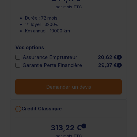
par mois TTC
Durée : 72 mois
er
1
loyer : 3200€
Km annuel : 10000 km
Vos options
En sav
Assurance Emprunteur
20,62 €
En sav
Garantie Perte Financière
29,37 €
Demander un devis
Crédit Classique
En savoir plus
313,22 €
par mois TTC