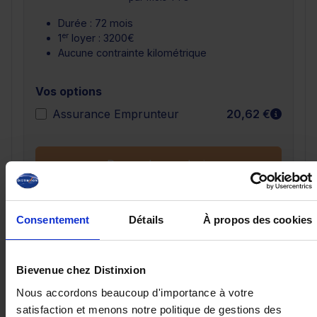
Durée : 72 mois
er
1
loyer : 3200€
Aucune contrainte kilométrique
Vos options
En sav
Assurance Emprunteur
20,62 €
Demander un devis
Consentement
Détails
À propos des cookies
Ces véhicules pourraient vous
Bievenue chez Distinxion
intéresser
Nous accordons beaucoup d'importance à votre
satisfaction et menons notre politique de gestions des