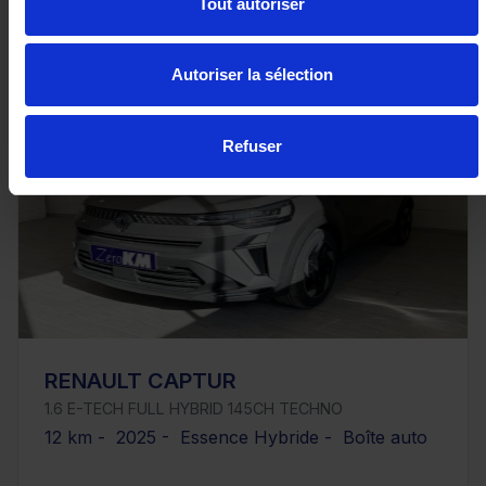
Tout autoriser
ou à partir de
336.37 €/mois
Autoriser la sélection
Refuser
RENAULT CAPTUR
1.6 E-TECH FULL HYBRID 145CH TECHNO
12 km - 2025 - Essence Hybride - Boîte auto