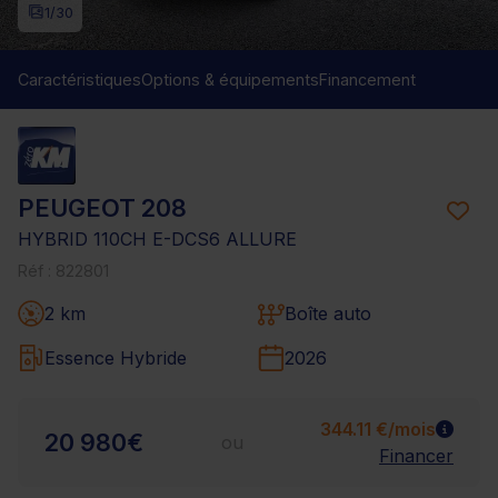
1
/30
Caractéristiques
Options & équipements
Financement
PEUGEOT 208
HYBRID 110CH E-DCS6 ALLURE
Réf : 822801
2 km
Boîte auto
Essence Hybride
2026
344.11 €/mois
20 980€
ou
Financer