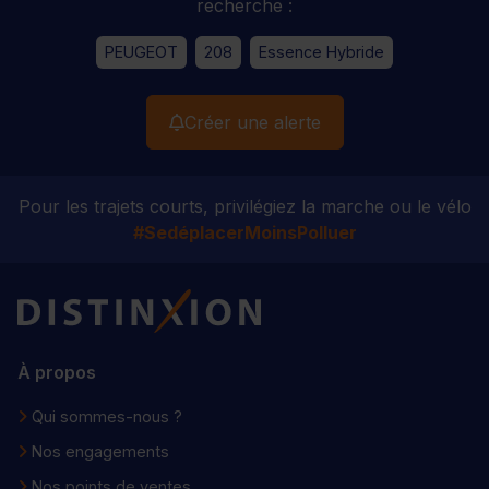
recherche :
PEUGEOT
208
Essence Hybride
Créer une alerte
Pour les trajets courts, privilégiez la marche ou le vélo
#SedéplacerMoinsPolluer
Distinxion
À propos
Qui sommes-nous ?
Nos engagements
Nos points de ventes