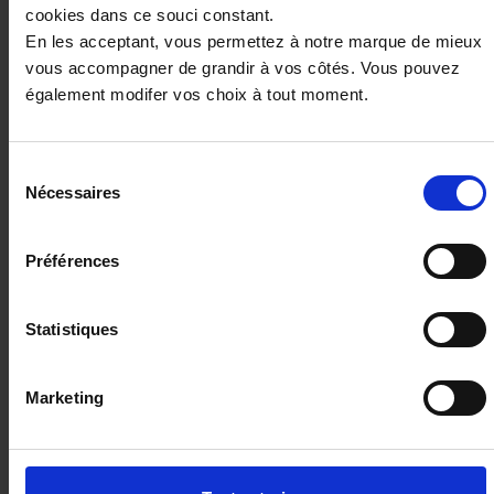
cookies dans ce souci constant.
En les acceptant, vous permettez à notre marque de mieux
vous accompagner de grandir à vos côtés. Vous pouvez
également modifer vos choix à tout moment.
Sélection
Nécessaires
du
consentement
Préférences
PEUGEOT 2008
Hybrid 136 e-DCS6 Allure
Statistiques
24666 km - 2025 - Essence Hybride - Boîte
auto
Marketing
20 480€