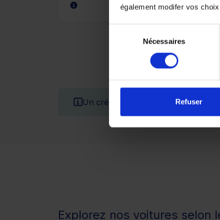
également modifer vos choix
Sélection
Nécessaires
du
consentement
Un crédit vous engage et doit être 
Refuser
Explorez nos voitures selon 