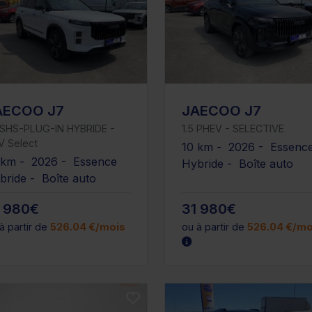
AECOO J7
JAECOO J7
5 SHS-PLUG-IN HYBRIDE -
1.5 PHEV - SELECTIVE
V Select
10 km - 2026 - Essenc
 km - 2026 - Essence
Hybride - Boîte auto
bride - Boîte auto
1 980€
31 980€
à partir de
526.04 €/mois
ou à partir de
526.04 €/mo