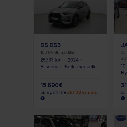
DS DS3
J
100 BVM6 Bastille
1.
SU
25733 km - 2024 -
10
Essence - Boîte manuelle
Hy
15 890€
3
ou à partir de
261.08 €/mois
ou 