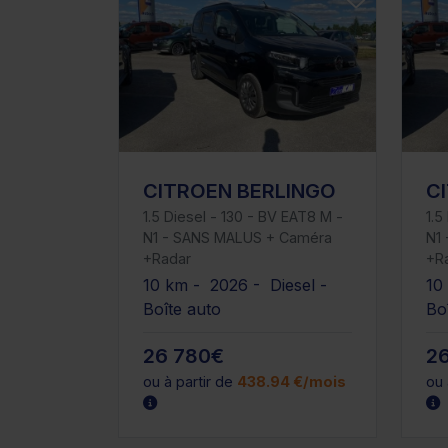
CITROEN BERLINGO
C
1.5 Diesel - 130 - BV EAT8 M -
1.5
N1 - SANS MALUS + Caméra
N1
+Radar
+R
10 km - 2026 - Diesel -
10
Boîte auto
Bo
26 780€
2
ou à partir de
438.94 €/mois
ou 