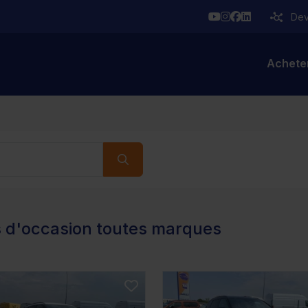
YouTube
Instagram
Facebook
Linkedin
Deve
Achete
s d'occasion toutes marques