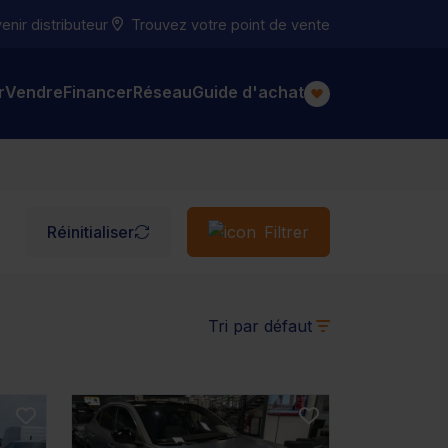
nir distributeur
Trouvez votre point de vente
r
Vendre
Financer
Réseau
Guide d'achat
Réinitialiser
Filtrer
Tri par défaut