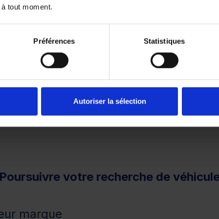
 à tout moment.
Préférences
Statistiques
1
2
3
remboursé. Vérifiez vos capacités de remboursement avant 
Autoriser la sélection
Poursuivre votre recherche de véhicul
leur marque