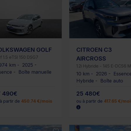
OLKSWAGEN GOLF
CITROEN C3
f 1.5 eTSI 150 DSG7
AIRCROSS
974 km - 2025 -
1.2i Hybride - 145 E-DCS6 
sence - Boîte manuelle
10 km - 2026 - Essenc
Hybride - Boîte auto
7 490€
25 480€
à partir de
450.74 €/mois
ou à partir de
417.65 €/mo