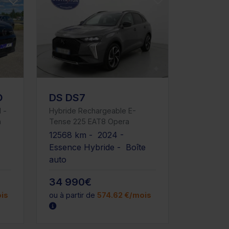
O
DS DS7
 -
Hybride Rechargeable E-
a
Tense 225 EAT8 Opera
12568 km - 2024 -
-
Essence Hybride - Boîte
auto
34 990€
is
ou à partir de
574.62 €/mois