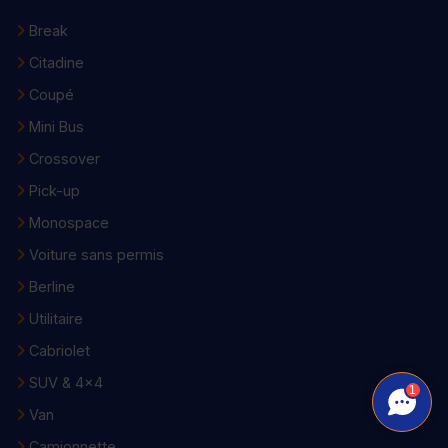
Break
Citadine
Coupé
Mini Bus
Crossover
Pick-up
Monospace
Voiture sans permis
Berline
Utilitaire
Cabriolet
SUV & 4x4
1
Van
Camionnette