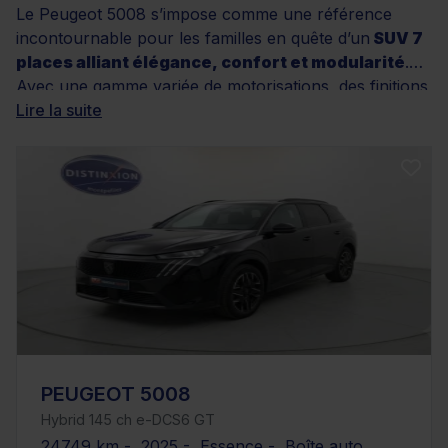
Le Peugeot 5008 s’impose comme une référence
incontournable pour les familles en quête d’un
SUV 7
places alliant élégance, confort et modularité
.
Avec une gamme variée de motorisations, des finitions
soignées et des
Lire la suite
équipements technologiques de
pointe
, il répond aux besoins des
conducteurs
exigeants
. Chez Distinxion, découvrez une sélection
rigoureuse de Peugeot 5008 d’occasion, bénéficiant
de
garanties solides
, de contrôles qualité
approfondis et de solutions de financement adaptées.
Que vous cherchiez un modèle essence, diesel ou
hybride, à faible kilométrage et au design soigné, notre
offre saura vous convaincre. Parcourez nos
annonces et trouvez le 5008 qu’il vous faut.
PEUGEOT 5008
Hybrid 145 ch e-DCS6 GT
24749 km - 2025 - Essence - Boîte auto