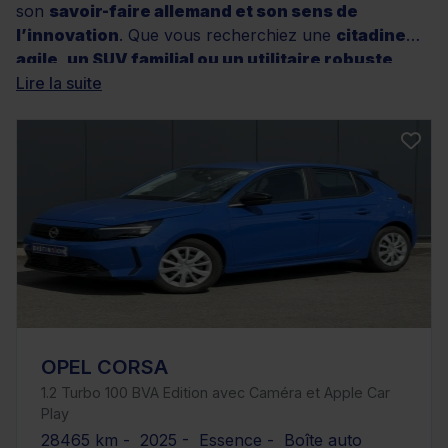
son
savoir-faire allemand et son sens de
l’innovation
. Que vous recherchiez une
citadine
agile, un SUV familial ou un utilitaire robuste
,
Distinxion vous propose une large sélection de
Lire la suite
voitures Opel d’occasion à faible kilométrage, toutes
soigneusement contrôlées et garanties. Profitez de
modèles récents alliant
fiabilité, design et
technologies modernes
, disponibles dans
différentes motorisations et finitions. Grâce aux
services Distinxion — contrôle qualité, garantie
minimum 12 mois et solutions de financement sur
mesure — il n’a jamais été aussi simple de concrétiser
votre projet auto. Découvrez dès maintenant les
offres disponibles et trouvez votre prochaine Opel sur
notre site.
OPEL CORSA
1.2 Turbo 100 BVA Edition avec Caméra et Apple Car
Play
28465 km - 2025 - Essence - Boîte auto