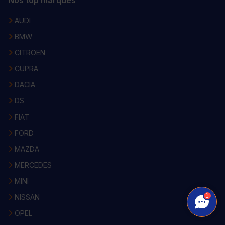
AUDI
BMW
CITROEN
CUPRA
DACIA
DS
FIAT
FORD
MAZDA
MERCEDES
MINI
1
NISSAN
OPEL