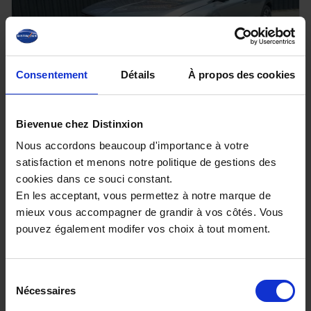
Consentement
Détails
À propos des cookies
OPEL MOKKA
ELECTRIC 156ch EDITION
Bievenue chez Distinxion
7220 km - 2025 - Electrique - Boîte auto
Nous accordons beaucoup d'importance à votre
satisfaction et menons notre politique de gestions des
cookies dans ce souci constant.
En les acceptant, vous permettez à notre marque de
mieux vous accompagner de grandir à vos côtés. Vous
23 980€
pouvez également modifer vos choix à tout moment.
ou à partir de
394.44 €/mois
Sélection
Nécessaires
du
consentement