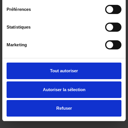
Préférences
Statistiques
Marketing
OPEL GRANDLAND
1.5 CDTI - 130ch - BVA - ULTIMATE PHASE 2
Tout autoriser
30000 km - 2024 - Diesel - Boîte auto
Autoriser la sélection
23 980€
Refuser
ou à partir de
394.44 €/mois