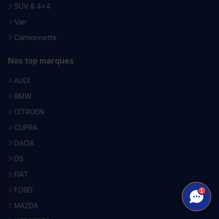
SUV & 4x4
Van
Camionnette
Nos top marques
AUDI
BMW
CITROEN
CUPRA
DACIA
DS
FIAT
FORD
1
MAZDA