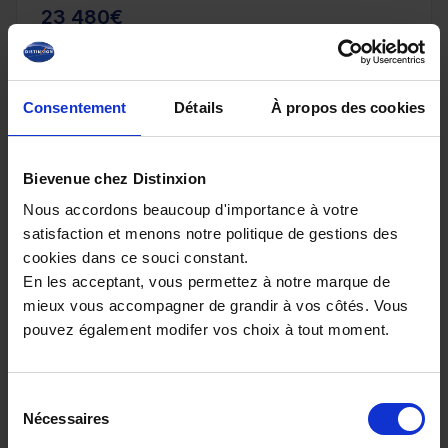
23 480€
ou à partir de
384.74 €/mois
Consentement
Détails
À propos des cookies
Bievenue chez Distinxion
Nous accordons beaucoup d'importance à votre
satisfaction et menons notre politique de gestions des
cookies dans ce souci constant.
En les acceptant, vous permettez à notre marque de
mieux vous accompagner de grandir à vos côtés. Vous
pouvez également modifer vos choix à tout moment.
NISSAN QASHQAI
III NV 1.3 DIG-T 140 MHEV N-Connect avec Caméra et
Pack Hiver
Sélection
Nécessaires
18807 km - 2025 - Essence - Boîte manuelle
du
consentement