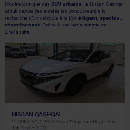
Modèle iconique des
SUV urbains
, le Nissan Qashqai
séduit depuis des années les conducteurs à la
recherche d’un véhicule à la fois
élégant, spacieux
et performant
. Grâce à une large gamme de
versions disponibles, vous trouverez chez Distinxion
Lire la suite
un Nissan Qashqai d’occasion adapté à vos besoins,
qu’il s’agisse de
motorisations essence, diesel ou
hybrides
, de différentes finitions ou de kilométrages
variés. Tous les véhicules proposés bénéficient de la
garantie Distinxion, d’un contrôle rigoureux sur 100
points et de services sur mesure, comme le
financement personnalisé. Découvrez dès maintenant
nos offres et trouvez le modèle qui vous correspond.
NISSAN QASHQAI
1.3 MHEV DIG-T 158 X-Tronic Tekna avec Hayon élec,
Toit Pano et BOSE