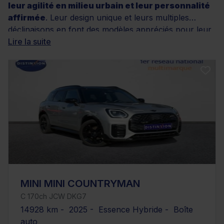
leur agilité en milieu urbain et leur personnalité
affirmée
. Leur design unique et leurs multiples
déclinaisons en font des modèles appréciés pour leur
compacité pratique et leur esprit moderne
Lire la suite
.
Grâce à une large diversité d’offres, entre
motorisations variées, finitions soignées et niveaux de
kilométrage adaptés à chaque besoin, chacun peut
trouver une Mini qui correspond à son mode de vie.
Avec les services Distinxion, incluant une garantie
qualitative, un
contrôle rigoureux
et des solutions
de financement, la recherche de votre prochaine Mini
devient simple et sereine.
MINI MINI COUNTRYMAN
C 170ch JCW DKG7
14928 km - 2025 - Essence Hybride - Boîte
auto