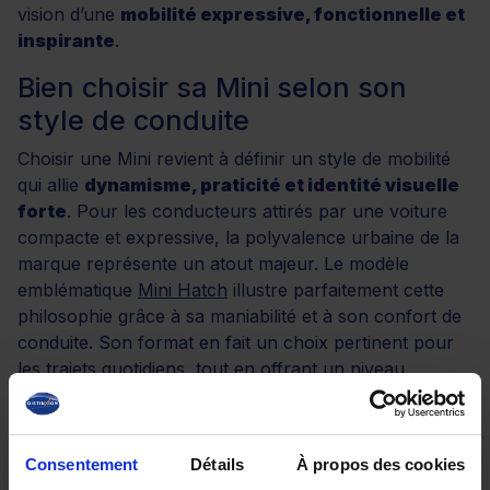
vision d’une
mobilité expressive, fonctionnelle et
inspirante
.
Bien choisir sa Mini selon son
style de conduite
Choisir une Mini revient à définir un style de mobilité
qui allie
dynamisme, praticité et identité visuelle
forte
. Pour les conducteurs attirés par une voiture
compacte et expressive, la polyvalence urbaine de la
marque représente un atout majeur. Le modèle
emblématique
Mini Hatch
illustre parfaitement cette
philosophie grâce à sa maniabilité et à son confort de
conduite. Son format en fait un choix pertinent pour
les trajets quotidiens, tout en offrant un niveau
d’équipement moderne et intuitif. Pour comparer les
gabarits dans un univers similaire, un détour par
la
Fiat 500
peut aider à situer les usages, les
Consentement
Détails
À propos des cookies
dimensions et les ambiances de conduite disponibles