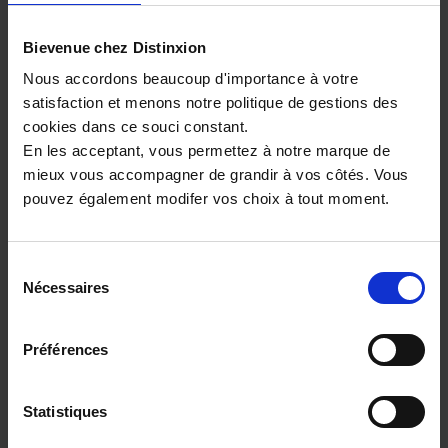
sur le marché.
Bievenue chez Distinxion
Pour un besoin de
polyvalence renforcée
, Mini
propose également des modèles plus spacieux et
Nous accordons beaucoup d'importance à votre
adaptables. Le design évolutif du Clubman ou du
satisfaction et menons notre politique de gestions des
Countryman se prête aux déplacements familiaux,
cookies dans ce souci constant.
professionnels ou multi-usages. Ces silhouettes
En les acceptant, vous permettez à notre marque de
élargies intègrent des technologies pratiques, des
mieux vous accompagner de grandir à vos côtés. Vous
motorisations variées et un confort accru sur routes
pouvez également modifer vos choix à tout moment.
mixtes. En parallèle, la
Citroën C3
offre un point de
comparaison intéressant pour les conducteurs
recherchant une citadine affirmée dans un registre
Sélection
Nécessaires
proche en termes de gabarit et de fonctionnalités.
du
L’objectif reste d’orienter chaque profil vers une Mini
consentement
adaptée à ses besoins, qu’il s’agisse d’une
utilisation
Préférences
urbaine, périurbaine ou orientée vers de longs
trajets
.
Statistiques
Pour affiner son choix, les critères techniques jouent