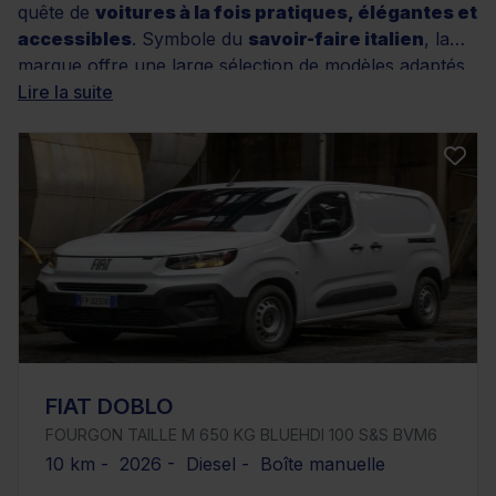
quête de
voitures à la fois pratiques, élégantes et
accessibles
. Symbole du
savoir-faire italien
, la
marque offre une large sélection de modèles adaptés
à tous les besoins : citadines agiles, SUV familiaux, ou
Lire la suite
encore utilitaires robustes. Sur le site Distinxion,
découvrez un vaste choix de Fiat d’occasion récentes,
soigneusement contrôlées et garanties, disponibles
avec différentes motorisations et finitions. Profitez
également des services Distinxion tels que la garantie
12 mois, le contrôle qualité rigoureux et des solutions
de financement personnalisées. Explorez dès
maintenant les offres Fiat disponibles et trouvez la
voiture qui vous correspond.
FIAT DOBLO
FOURGON TAILLE M 650 KG BLUEHDI 100 S&S BVM6
10 km - 2026 - Diesel - Boîte manuelle