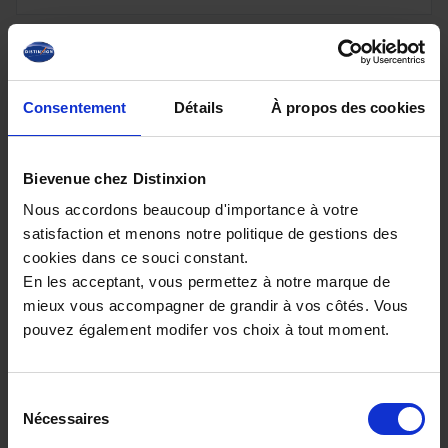
Consentement
Détails
À propos des cookies
Bievenue chez Distinxion
Nous accordons beaucoup d'importance à votre
satisfaction et menons notre politique de gestions des
cookies dans ce souci constant.
En les acceptant, vous permettez à notre marque de
FIAT 600
mieux vous accompagner de grandir à vos côtés. Vous
1.2 Hybrid - 136 - BV DCT Icône
pouvez également modifer vos choix à tout moment.
13821 km - 2025 - Essence Hybride - Boîte
auto
Sélection
Nécessaires
du
consentement