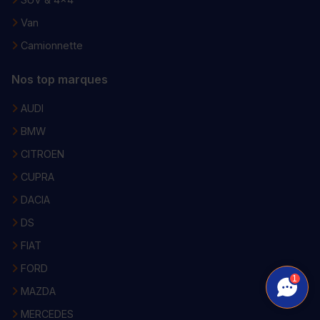
Van
Camionnette
Nos top marques
AUDI
BMW
CITROEN
CUPRA
DACIA
DS
FIAT
FORD
1
MAZDA
MERCEDES