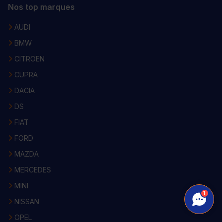
Nos top marques
AUDI
BMW
CITROEN
CUPRA
DACIA
DS
FIAT
FORD
MAZDA
MERCEDES
MINI
1
NISSAN
OPEL