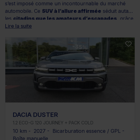
s’est imposé comme un incontournable du marché
automobile. Ce
SUV à l’allure affirmée
séduit autant
les
citadins que les amateurs d’escapades
, grâce
à une
Lire la suite
excellente tenue de route
et une
modularité appréciable
. Chez Distinxion, vous
retrouverez un large choix de Duster d’occasion :
motorisations variées, finitions multiples, faible
kilométrage… Chaque véhicule est rigoureusement
sélectionné, bénéficiant d’une garantie, d’un contrôle
qualité strict et, si besoin, d’un financement sur
mesure. Prêt à trouver votre prochain compagnon de
route ? Explorez dès maintenant toutes nos annonces
disponibles et trouvez le Duster qui vous ressemble.
DACIA DUSTER
1.2 ECO-G 120 JOURNEY + PACK COLD
10 km - 2027 - Bicarburation essence / GPL -
Boîte manuelle