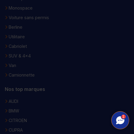
Monospace
Voiture sans permis
Berline
Utilitaire
Cabriolet
SUV & 4x4
Van
Camionnette
Nos top marques
AUDI
BMW
1
CITROEN
CUPRA