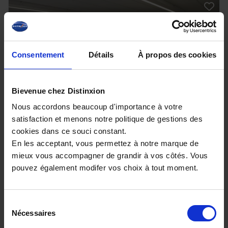
Consentement
Détails
À propos des cookies
Bievenue chez Distinxion
Nous accordons beaucoup d'importance à votre
satisfaction et menons notre politique de gestions des
CUPRA Leon
cookies dans ce souci constant.
Phase 2 1.5 eTSI 150 DSG7 V
En les acceptant, vous permettez à notre marque de
9200 km - 2025 - Essence - Boîte auto
mieux vous accompagner de grandir à vos côtés. Vous
pouvez également modifer vos choix à tout moment.
Sélection
30 980€
Nécessaires
du
ou à partir de
508.62 €/mois
consentement