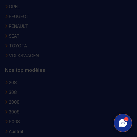
OPEL
PEUGEOT
RENAULT
SEAT
TOYOTA
VOLKSWAGEN
Nos top modèles
208
308
2008
3008
1
5008
Austral