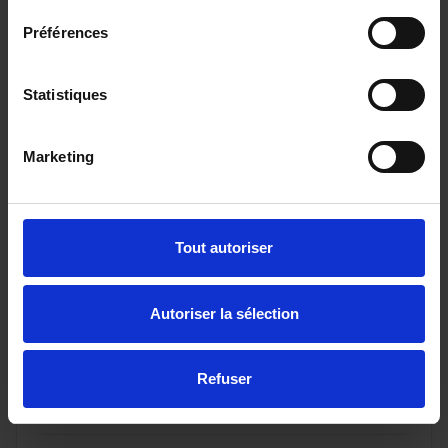
Préférences
Statistiques
Marketing
Tout autoriser
CITROEN C4
1.2i Hybride - 145 S&S - BV e-DCS 6 BERLINE Max
Autoriser la sélection
PHASE 2
10 km - 2026 - Essence Hybride - Boîte auto
Refuser