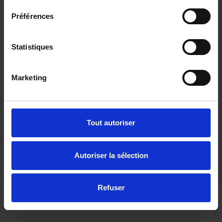
ou à partir de
329.07 €/mois
Préférences
Statistiques
Marketing
Tout autoriser
CITROEN C4
Autoriser la sélection
1.2 PURETECH 130CH S&S EAT8 MAX
5 km - 2024 - Essence - Boîte auto
Refuser