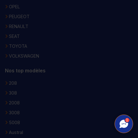
OPEL
PEUGEOT
RENAULT
SEAT
TOYOTA
VOLKSWAGEN
Nos top modèles
208
308
2008
3008
1
5008
Austral