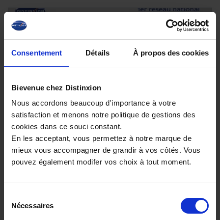
Consentement
Détails
À propos des cookies
Bievenue chez Distinxion
Nous accordons beaucoup d'importance à votre
satisfaction et menons notre politique de gestions des
cookies dans ce souci constant.
CITROEN C4
En les acceptant, vous permettez à notre marque de
1.2 PURETECH 130CH S&S EAT8 MAX
mieux vous accompagner de grandir à vos côtés. Vous
7 km - 2024 - Essence - Boîte auto
pouvez également modifer vos choix à tout moment.
Sélection
Nécessaires
du
21 980€
consentement